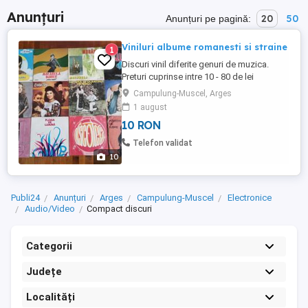
Anunțuri
20
50
Anunțuri pe pagină:
Viniluri albume romanesti si straine
1
Discuri vinil diferite genuri de muzica.
Preturi cuprinse intre 10 - 80 de lei
negociabil. Trimit in tara doar cu plata
Campulung-Muscel, Arges
transportului ramburs. MIRABELA DAUER -
1 august
IN ZORI - 20 lei MIRABELA DAUER - TAINA
10 RON
NOPTII - 25 lei MIRABELA DAUER -
MORARITA - 20 lei Club A - !!! VANDUT !!!
Telefon validat
Olimpia - 20 lei ...
10
Publi24
Anunțuri
Arges
Campulung-Muscel
Electronice
Audio/Video
Compact discuri
Categorii
Județe
Localități