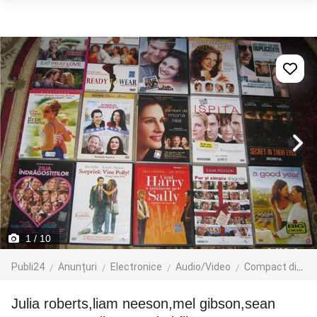
1
/ 10
Publi24
Anunțuri
Electronice
Audio/Video
Compact discuri
Julia roberts,liam neeson,mel gibson,sean