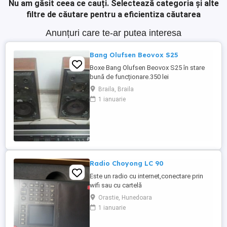
Nu am găsit ceea ce cauți.
Selectează categoria și alte
filtre de căutare pentru a eficientiza căutarea
Anunțuri care te-ar putea interesa
Bang Olufsen Beovox S25
Boxe Bang Olufsen Beovox S25 în stare
bună de funcționare.350 lei
Braila, Braila
1 ianuarie
Radio Choyong LC 90
Este un radio cu internet,conectare prin
wifi sau cu cartelă
telefonică.Recepționează UL,UM,US și
Orastie, Hunedoara
FM.Se poate conecta prin Bluetooth cu
1 ianuarie
telefonul sau alte dispozitive.Redă muzică
de pe card de 32Gb.