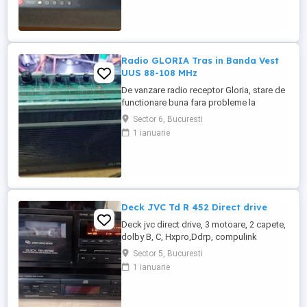
Radio GLORIA Tras in Banda Vest
UUS 88-108 MHz
De vanzare radio receptor Gloria, stare de
functionare buna fara probleme la
comutatoarele de game ESTE TRAS IN
Sector 6, Bucuresti
BANDA VEST 88.5 108 MHz
1 ianuarie
Deck JVC Td R 452 Direct drive
Deck jvc direct drive, 3 motoare, 2 capete,
dolby B, C, Hxpro,Ddrp, compulink
sincronizare 1,cu alte aparate, cd direct,
Sector 5, Bucuresti
functi ant, ridicare personala, probe.
1 ianuarie
Sunet fin, dinamic specific JVC.