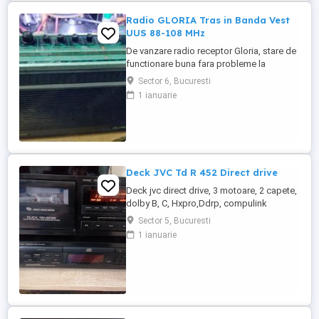
Radio GLORIA Tras in Banda Vest
UUS 88-108 MHz
De vanzare radio receptor Gloria, stare de
functionare buna fara probleme la
comutatoarele de game ESTE TRAS IN
Sector 6, Bucuresti
BANDA VEST 88.5 108 MHz
1 ianuarie
Deck JVC Td R 452 Direct drive
Deck jvc direct drive, 3 motoare, 2 capete,
dolby B, C, Hxpro,Ddrp, compulink
sincronizare 1,cu alte aparate, cd direct,
Sector 5, Bucuresti
functi ant, ridicare personala, probe.
1 ianuarie
Sunet fin, dinamic specific JVC.