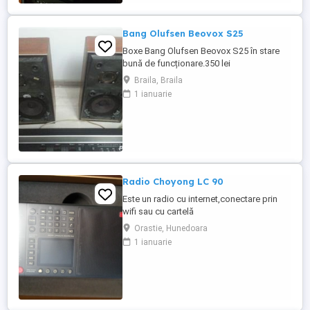
10,. Interiorul ...
Bang Olufsen Beovox S25
Boxe Bang Olufsen Beovox S25 în stare
bună de funcționare.350 lei
Braila, Braila
1 ianuarie
Radio Choyong LC 90
Este un radio cu internet,conectare prin
wifi sau cu cartelă
telefonică.Recepționează UL,UM,US și
Orastie, Hunedoara
FM.Se poate conecta prin Bluetooth cu
1 ianuarie
telefonul sau alte dispozitive.Redă muzică
de pe card de 32Gb.