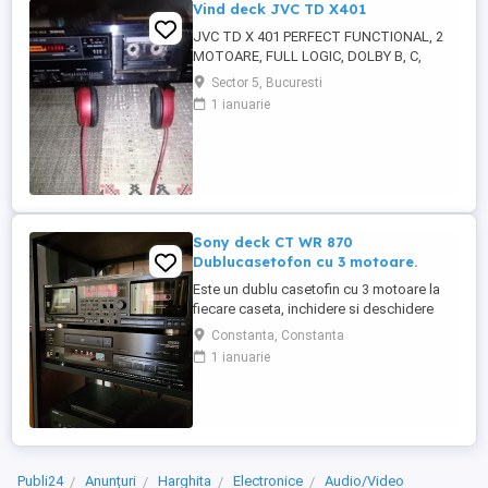
Vind deck JVC TD X401
JVC TD X 401 PERFECT FUNCTIONAL, 2
MOTOARE, FULL LOGIC, DOLBY B, C,
SELECTOR METAL, CROME, NORMAL,
Sector 5, Bucuresti
IESIRE CASCA, MICROFON INTRARI, I
1 ianuarie
NPUT BALANCE, INPUT Level, index scan.
Sony deck CT WR 870
Dublucasetofon cu 3 motoare.
Este un dublu casetofin cu 3 motoare la
fiecare caseta, inchidere si deschidere
usă casete digitala, inregistrare pe ambele
Constanta, Constanta
parti, poate inregistra de la o sursa pe
1 ianuarie
ambele casete in acelasi timp. Full digital.
Curele schimbate din cauza ca cele vechi
erau topite. Arata 10 10, functioneaza 10
10,. Interiorul ...
Publi24
Anunțuri
Harghita
Electronice
Audio/Video