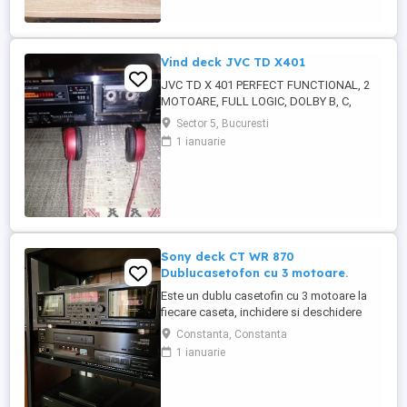
Vind deck JVC TD X401
JVC TD X 401 PERFECT FUNCTIONAL, 2
MOTOARE, FULL LOGIC, DOLBY B, C,
SELECTOR METAL, CROME, NORMAL,
Sector 5, Bucuresti
IESIRE CASCA, MICROFON INTRARI, I
1 ianuarie
NPUT BALANCE, INPUT Level, index scan.
Sony deck CT WR 870
Dublucasetofon cu 3 motoare.
Este un dublu casetofin cu 3 motoare la
fiecare caseta, inchidere si deschidere
usă casete digitala, inregistrare pe ambele
Constanta, Constanta
parti, poate inregistra de la o sursa pe
1 ianuarie
ambele casete in acelasi timp. Full digital.
Curele schimbate din cauza ca cele vechi
erau topite. Arata 10 10, functioneaza 10