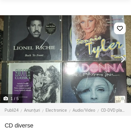
1
/ 5
Publi24
Anunțuri
Electronice
Audio/Video
CD-DVD playere
CD diverse