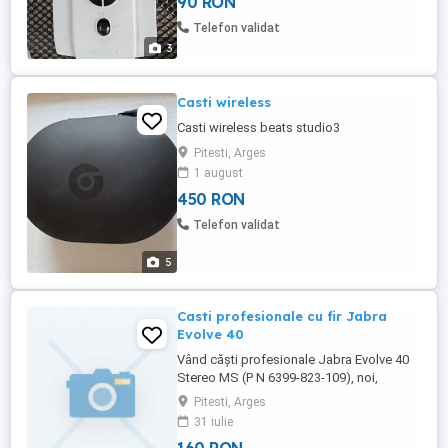
90 RON
Telefon validat
3
Casti wireless
Casti wireless beats studio3
Pitesti, Arges
1 august
450 RON
Telefon validat
5
Casti profesionale cu fir Jabra
Evolve 40
Vând căști profesionale Jabra Evolve 40
Stereo MS (P N 6399-823-109), noi,
sigilate în ambalaj original. Model
Pitesti, Arges
optimizat pentru Skype for Business si
31 iulie
Microsoft Teams, dar compatibil cu toate