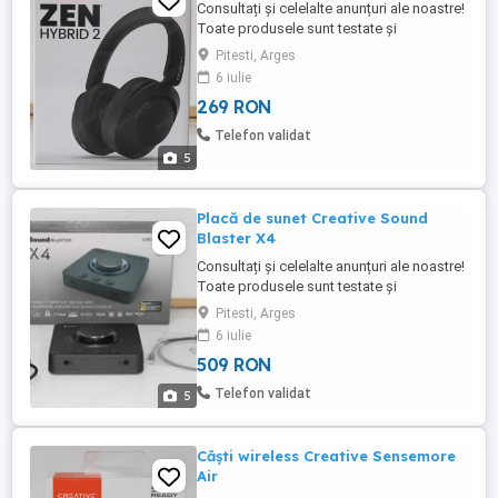
Consultați și celelalte anunțuri ale noastre!
Toate produsele sunt testate și
beneficiază de garanție de 6 luni.
Pitesti, Arges
Fotografiile sunt ale produselor reale.
6 iulie
Acest produs este: RECONDIȚIONAT Tip:
269 RON
Wireless Formă: Over ear Microfon: DA
Canale: 2 Conectivitate: Bluetooth, AUX-in
Telefon validat
Interval de frecvență: 20 ...
5
Placă de sunet Creative Sound
Blaster X4
Consultați și celelalte anunțuri ale noastre!
Toate produsele sunt testate și
beneficiază de garanție de 6 luni.
Pitesti, Arges
Fotografiile sunt ale produselor reale.
6 iulie
Acest produs este: RECONDIȚIONAT Tip:
509 RON
USB Canale: 7.1 Putere: 600 ohm Raport
semnal-zgomot (SNR): 114 dB DNR
Telefon validat
5
Conectivitate: IN: 1 x 3.5mm (microfon), ...
Căști wireless Creative Sensemore
Air