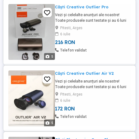
Căști Creative Outlier Pro
Vezi și celelalte anunțuri ale noastre!
Toate produsele sunt testate și au 6 luni
garanție. Pozele sunt ale produselor reale.
Pitesti, Arges
Acest produs este: RENOVAT Tip: True
6 iulie
Wireless Formă: In-ear Microfon: DA
216 RON
Canale: 2 Conectivitate: Bluetooth Interval
de frecvență: 20 20.000 Hz Timp de
Telefon validat
redare: 15h Alte caracteristici: ...
5
Căști Creative Outlier Air V2
Vezi și celelalte anunțuri ale noastre!
Toate produsele sunt testate și au 6 luni
garanție. Pozele sunt ale produselor reale.
Pitesti, Arges
Acest produs este: RENOVAT Tip: True
6 iulie
Wireless Formă: In-ear Microfon: DA
172 RON
Canale: 2 Conectivitate: Bluetooth Interval
de frecvență: 20 20.000 Hz Timp de
Telefon validat
redare: 12h Alte caracteristici: ...
5