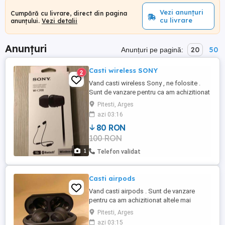
Vezi anunțuri
Cumpără cu livrare, direct din pagina
cu livrare
anunțului.
Vezi detalii
Anunțuri
20
50
Anunțuri pe pagină:
Casti wireless SONY
2
Vand casti wireless Sony , ne folosite .
Sunt de vanzare pentru ca am achizitionat
altele mai performante.
Pitesti, Arges
azi 03:16
80 RON
100 RON
1
Telefon validat
Casti airpods
Vand casti airpods . Sunt de vanzare
pentru ca am achizitionat altele mai
performante.
Pitesti, Arges
azi 03:15