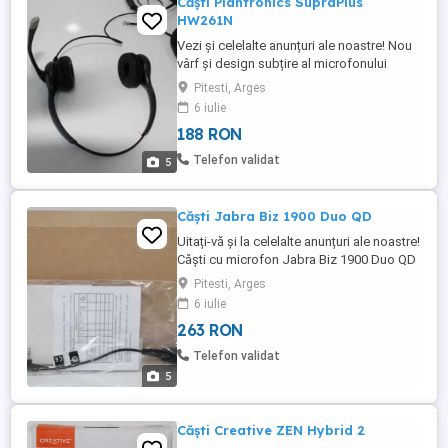
Căști Plantronics SupraPlus
HW261N
Vezi și celelalte anunțuri ale noastre! Nou
vârf și design subțire al microfonului
pentru o reducere și mai mare a
Pitesti, Arges
zgomotului de fond și o reducere
6 iulie
suplimentară a ecoului; Microfon Ultra
188 RON
reduce zgomotul de fundal și ecoul;
Aproape 80% reducere a zgomotului
Telefon validat
5
lateral; Audio wideband căștile sunt
compatibile ...
Căști Jabra Biz 1900 Duo QD
Uitați-vă și la celelalte anunțuri ale noastre!
Căști cu microfon Jabra Biz 1900 Duo QD
+ cablu Mobile QD + jack 2.5mm - NOU,
Pitesti, Arges
ambalaj original Audio de înaltă calitate;
6 iulie
Tehnologie de eliminare a frecvențelor de
263 RON
vârf - tehnologia peak-stop pentru
protecția auzului; Super ușor, confort
Telefon validat
excelent; Căști ...
5
Căști Creative ZEN Hybrid 2