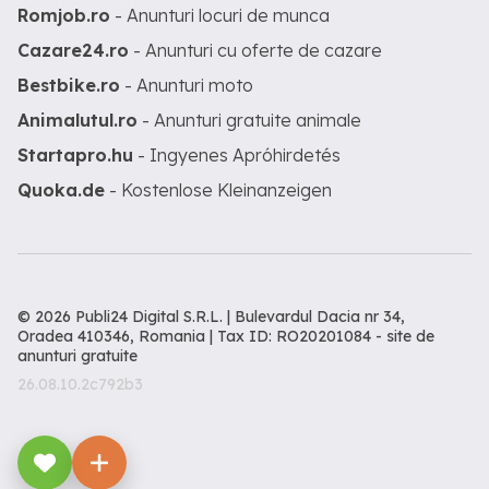
Romjob.ro
- Anunturi locuri de munca
Cazare24.ro
- Anunturi cu oferte de cazare
Bestbike.ro
- Anunturi moto
Animalutul.ro
- Anunturi gratuite animale
Startapro.hu
- Ingyenes Apróhirdetés
Quoka.de
- Kostenlose Kleinanzeigen
© 2026 Publi24 Digital S.R.L. | Bulevardul Dacia nr 34,
Oradea 410346, Romania | Tax ID: RO20201084 -
site de
anunturi gratuite
26.08.10.2c792b3