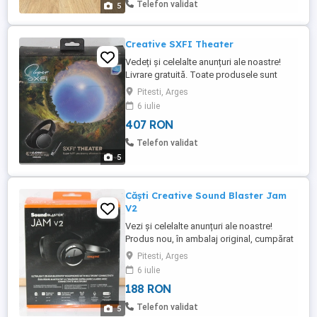
Telefon validat
5
Line-in: ...
Creative SXFI Theater
Vedeți și celelalte anunțuri ale noastre!
Livrare gratuită. Toate produsele sunt
testate și au garanție de 6 luni. Fotografiile
Pitesti, Arges
sunt ale produselor reale. Acest produs
6 iulie
este: recondiționat. Tip: wireless Formă:
407 RON
over ear Microfon: da (detașabil) Canale: 2
Conectivitate: Bluetooth, wireless 2.4 GHz,
Telefon validat
...
5
Căști Creative Sound Blaster Jam
V2
Vezi și celelalte anunțuri ale noastre!
Produs nou, în ambalaj original, cumpărat
și returnat de un client. Preț excelent, mult
Pitesti, Arges
mai mic decât în magazin. Căști CREATIVE
6 iulie
SOUND BLASTER JAM V2 Formă - ON ear
188 RON
Versiune Bluetooth - Bluetooth 5.0
Autonomie baterie - Până la 22 de ore
Telefon validat
5
Microfon - Da Interval ...