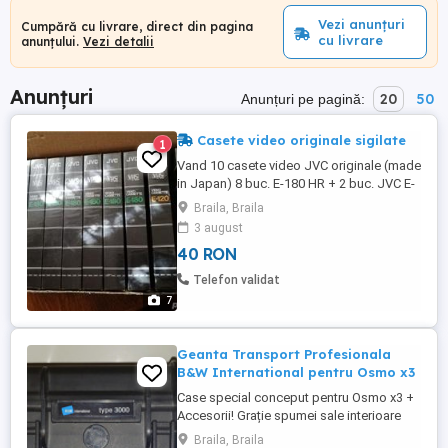
Vezi anunțuri
Cumpără cu livrare, direct din pagina
cu livrare
anunțului.
Vezi detalii
Anunțuri
20
50
Anunțuri pe pagină:
Casete video originale sigilate
1
Vand 10 casete video JVC originale (made
in Japan) 8 buc. E-180 HR + 2 buc. JVC E-
120 HR, sigilate, aduse din Occident
Braila, Braila
inainte de '89. Bonus: 10 casete originale
3 august
inregistrate o singura data: 2 RAKS-E 120;
40 RON
2 PHILIPS-E 180; 1 JVC-E 180
(filme&muzica disco) Pret 40 lei/ buc. Pret
Telefon validat
total 400 lei
7
Geanta Transport Profesionala
B&W International pentru Osmo x3
Case special conceput pentru Osmo x3 +
Accesorii! Grație spumei sale interioare
prefabricate oferă suficient spațiu pentru
Braila, Braila