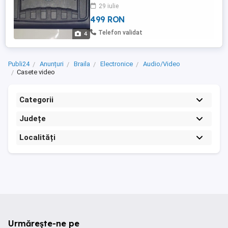
Osmo x3 și accesorii, cum ar fi carcasa
29 iulie
rezistenta la apa, baterii, control la
499 RON
distanta, suporturi de montare și cabluri
(aparatul de fotografiat și accesoriile nu
Telefon validat
4
sunt incluse) ...
Publi24
Anunțuri
Braila
Electronice
Audio/Video
Casete video
Categorii
Județe
Localități
Urmărește-ne pe