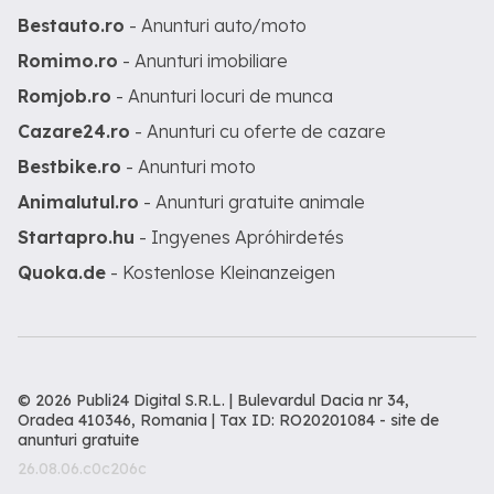
Bestauto.ro
- Anunturi auto/moto
Romimo.ro
- Anunturi imobiliare
Romjob.ro
- Anunturi locuri de munca
Cazare24.ro
- Anunturi cu oferte de cazare
Bestbike.ro
- Anunturi moto
Animalutul.ro
- Anunturi gratuite animale
Startapro.hu
- Ingyenes Apróhirdetés
Quoka.de
- Kostenlose Kleinanzeigen
© 2026 Publi24 Digital S.R.L. | Bulevardul Dacia nr 34,
Oradea 410346, Romania | Tax ID: RO20201084 -
site de
anunturi gratuite
26.08.06.c0c206c