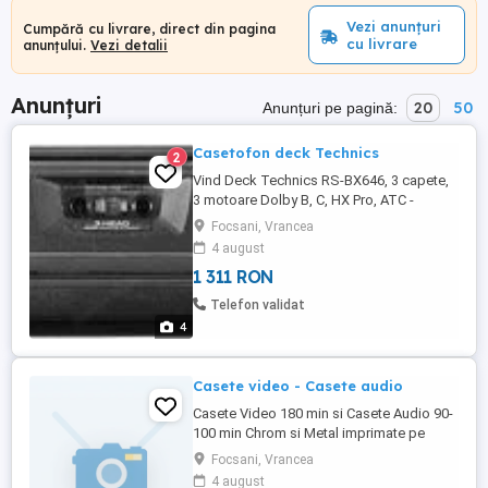
Vezi anunțuri
Cumpără cu livrare, direct din pagina
cu livrare
anunțului.
Vezi detalii
Anunțuri
20
50
Anunțuri pe pagină:
Casetofon deck Technics
2
Vind Deck Technics RS-BX646, 3 capete,
3 motoare Dolby B, C, HX Pro, ATC -
calibrare automata a benzii, rezulta
Focsani, Vrancea
inregistrari identice cu sursa. Nu accept
4 august
schimburi. Orice ofertă cu ultim preț sau
1 311 RON
sub prețul afișat este ignorată și vă dau
block direct. Vă rog nu pierdeți timpul dvs
Telefon validat
și al meu. Cumpărați ...
4
Casete video - Casete audio
Casete Video 180 min si Casete Audio 90-
100 min Chrom si Metal imprimate pe
Nakamichi Dragon si Techmics RSB-965
Focsani, Vrancea
cu livrare personala.
4 august