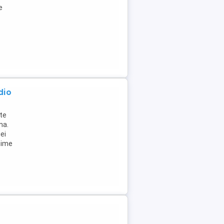
e
dio
te
ma.
ei
chime