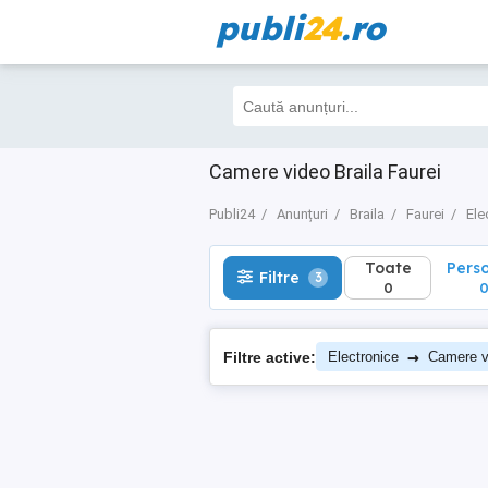
publi
24
.ro
Toate
Perso
Filtre
3
0
0
Camere video Braila Faurei
Publi24
Anunțuri
Braila
Faurei
Ele
Toate
Pers
Filtre
3
0
→
Filtre active:
Electronice
Camere v