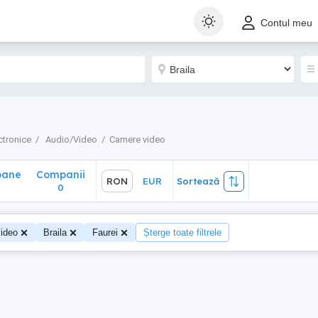
ane
Companii
RON
EUR
Sortează
Contul meu
0
ctronice
Audio/Video
Camere video
oane
Companii
RON
EUR
Sortează
0
0
ideo
Braila
Faurei
Șterge toate filtrele