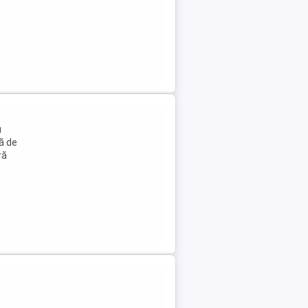
u
ă de
ră