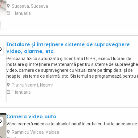
2.4GHz Produs NOU în cutie Cablu ...
Suceava, Suceava
1 ianuarie
Instalare și întreținere sisteme de supraveghere
video, alarme, etc.
Persoană fizică autorizată și licențiată I.G.P.R., execut lucrări de
instalare și întreținere mentenanță pentru sisteme de supraveghe
video, camere de supraveghere cu vizualizare pe timp de zi și de
noapte, sisteme de alarmă, etc. Sistemul se programează pentru 
putea fi vizualizat de pe telefon tabletă ...
Piatra Neamt, Neamt
1 ianuarie
Camera video auto
Vând cameră video auto absolut nouă în cutie cu toate accesoriile.
Ramnicu Valcea, Valcea