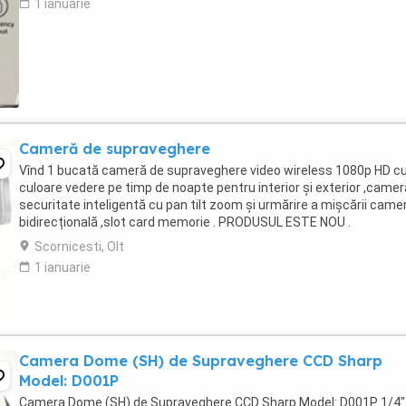
1 ianuarie
Cameră de supraveghere
Vînd 1 bucată cameră de supraveghere video wireless 1080p HD c
culoare vedere pe timp de noapte pentru interior și exterior ,camer
securitate inteligentă cu pan tilt zoom și urmărire a mișcării came
bidirecțională ,slot card memorie . PRODUSUL ESTE NOU .
Scornicesti, Olt
1 ianuarie
Camera Dome (SH) de Supraveghere CCD Sharp
Model: D001P
Camera Dome (SH) de Supraveghere CCD Sharp Model: D001P 1/4"