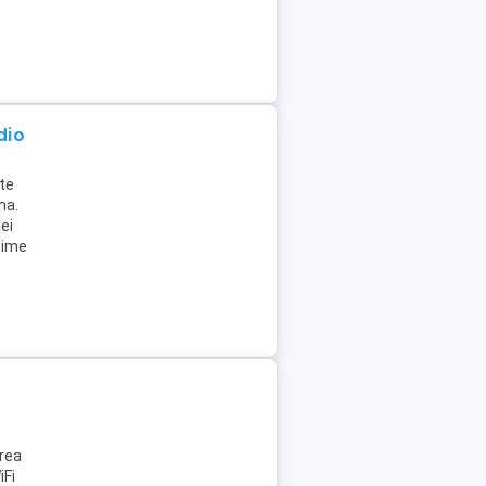
dio
te
ma.
ei
chime
rea
iFi