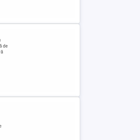
u
ă de
ră
e