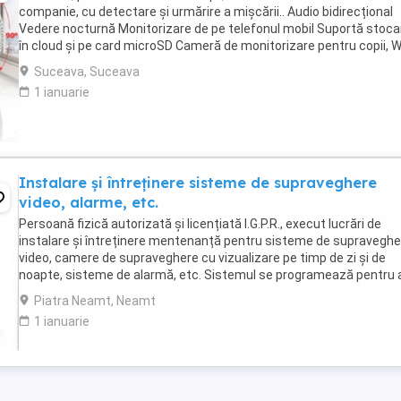
companie, cu detectare și urmărire a mișcării.. Audio bidirecțional
Vedere nocturnă Monitorizare de pe telefonul mobil Suportă stoca
în cloud și pe card microSD Cameră de monitorizare pentru copii, W
2.4GHz Produs NOU în cutie Cablu ...
Suceava, Suceava
1 ianuarie
Instalare și întreținere sisteme de supraveghere
video, alarme, etc.
Persoană fizică autorizată și licențiată I.G.P.R., execut lucrări de
instalare și întreținere mentenanță pentru sisteme de supraveghe
video, camere de supraveghere cu vizualizare pe timp de zi și de
noapte, sisteme de alarmă, etc. Sistemul se programează pentru 
putea fi vizualizat de pe telefon tabletă ...
Piatra Neamt, Neamt
1 ianuarie