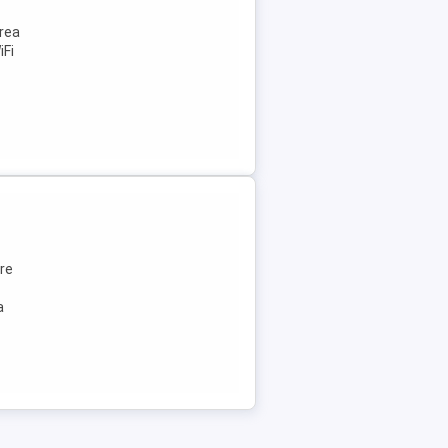
rea
iFi
re
a