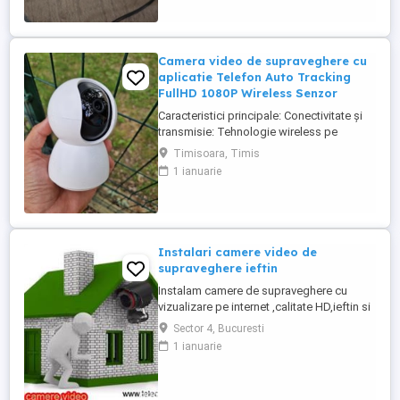
Camera video de supraveghere cu
aplicatie Telefon Auto Tracking
FullHD 1080P Wireless Senzor
Caracteristici principale: Conectivitate și
transmisie: Tehnologie wireless pe
frecvența 2,4 GHz FHSS. Compatibilitate
Timisoara, Timis
Bluetooth și aplicație smartphone
1 ianuarie
(Android iOS PC). Funcționalități: Rezoluție
FullHD 1080p. Funcție de rotație automată
după persoana monitorizată. Comunicare
bidirecțională 360 ...
Instalari camere video de
supraveghere ieftin
Instalam camere de supraveghere cu
vizualizare pe internet ,calitate HD,ieftin si
rapid. Vindem componentele necesare
Sector 4, Bucuresti
:camere,dvr,accesorii.
1 ianuarie