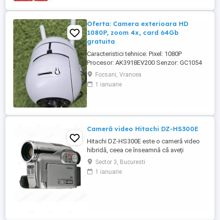
Oferta: Camera exterioara HD
1080P, zoom 4x, card 64Gb
gratuita
Caracteristici tehnice: Pixel: 1080P
Procesor: AK3918EV200 Senzor: GC1054
Numar de lentile: 3,6 mm Sistem de
Focsani, Vrancea
operare: sistem de operare Linux integrat
1 ianuarie
Format video: PAL NTSC Procesare video:
codificare video H.264 Metoda de
conectare: conexiune wireless, conexiune
la hotspot AP, fara video de retea Viziune
...
Cameră video Hitachi DZ-HS300E
Hitachi DZ-HS300E este o cameră video
hibridă, ceea ce înseamnă că aveți
opțiunea de a înregistra pe Mini DV,
Sector 3, Bucuresti
precum și pe hard disk. Caracteristici: Slot
1 ianuarie
pentru card SD Zoom digital 1200x Ecran
tactil LCD de 2,7 inchi Funcție de captură
foto Stabilizare optică avansată a imaginii
Vine cu: Baterie Încărcător ...