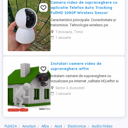
Camera video de supraveghere cu
aplicatie Telefon Auto Tracking
FullHD 1080P Wireless Senzor
Caracteristici principale: Conectivitate și
transmisie: Tehnologie wireless pe
frecvența 2,4 GHz FHSS. Compatibilitate
Timisoara, Timis
Bluetooth și aplicație smartphone
1 ianuarie
(Android iOS PC). Funcționalități: Rezoluție
FullHD 1080p. Funcție de rotație automată
după persoana monitorizată. Comunicare
bidirecțională 360 ...
Instalari camere video de
supraveghere ieftin
Instalam camere de supraveghere cu
vizualizare pe internet ,calitate HD,ieftin si
rapid. Vindem componentele necesare
Sector 4, Bucuresti
:camere,dvr,accesorii.
1 ianuarie
Publi24
Anunțuri
Alba
Aiud
Electronice
Audio/Video