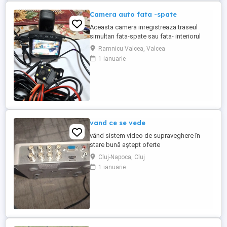
Camera auto fata -spate
Aceasta camera inregistreaza traseul
simultan fata-spate sau fata- interiorul
masinii, in funcie de dorinta fiecaruia. Are
Ramnicu Valcea, Valcea
functia de monitorizare a parcarii, cu
1 ianuarie
conditia sa fie alimetata permanent.
Suporta card de memerie de 128GB. In
caz de incident, salveaza filmarea si o
protejeaza pentru a nu fi ...
vand ce se vede
vând sistem video de supraveghere în
stare bună aștept oferte
Cluj-Napoca, Cluj
1 ianuarie