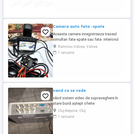
foto Stabilizare optică avansată a imaginii
Vine cu: Baterie Încărcător ...
Camera auto fata -spate
Aceasta camera inregistreaza traseul
simultan fata-spate sau fata- interiorul
masinii, in funcie de dorinta fiecaruia. Are
Ramnicu Valcea, Valcea
functia de monitorizare a parcarii, cu
1 ianuarie
conditia sa fie alimetata permanent.
Suporta card de memerie de 128GB. In
caz de incident, salveaza filmarea si o
protejeaza pentru a nu fi ...
vand ce se vede
vând sistem video de supraveghere în
stare bună aștept oferte
Cluj-Napoca, Cluj
1 ianuarie