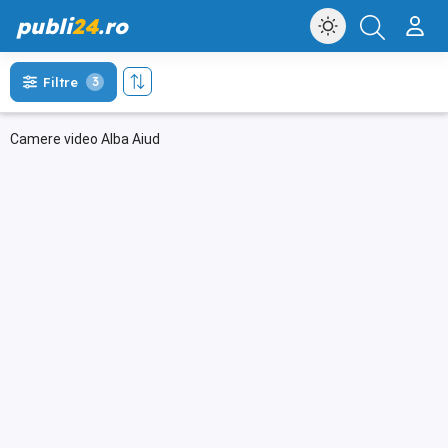
publi
24
.ro
Filtre
3
Camere video Alba Aiud