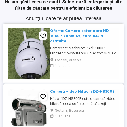
Nu am găsit ceea ce cauți.
Selectează categoria și alte
filtre de căutare pentru a eficientiza căutarea
Anunțuri care te-ar putea interesa
Oferta: Camera exterioara HD
1080P, zoom 4x, card 64Gb
gratuita
Caracteristici tehnice: Pixel: 1080P
Procesor: AK3918EV200 Senzor: GC1054
Numar de lentile: 3,6 mm Sistem de
Focsani, Vrancea
operare: sistem de operare Linux integrat
1 ianuarie
Format video: PAL NTSC Procesare video:
codificare video H.264 Metoda de
conectare: conexiune wireless, conexiune
la hotspot AP, fara video de retea Viziune
...
Cameră video Hitachi DZ-HS300E
Hitachi DZ-HS300E este o cameră video
hibridă, ceea ce înseamnă că aveți
opțiunea de a înregistra pe Mini DV,
Sector 3, Bucuresti
precum și pe hard disk. Caracteristici: Slot
1 ianuarie
pentru card SD Zoom digital 1200x Ecran
tactil LCD de 2,7 inchi Funcție de captură