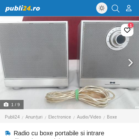
publi
24
.ro
1
1
/ 9
Publi24
Anunțuri
Electronice
Audio/Video
Boxe
Radio cu boxe portabile si intrare