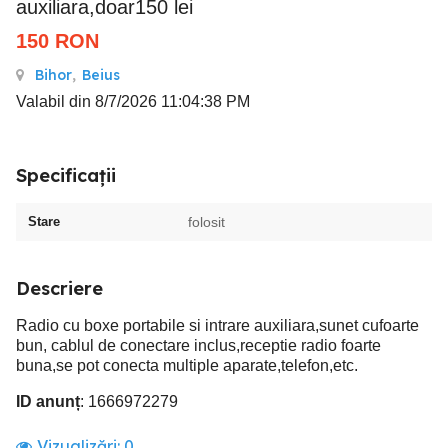
auxiliara,doar150 lei
150
RON
Bihor
,
Beius
Valabil din 8/7/2026 11:04:38 PM
Specificații
Stare
folosit
Descriere
Radio cu boxe portabile si intrare auxiliara,sunet cufoarte
bun, cablul de conectare inclus,receptie radio foarte
buna,se pot conecta multiple aparate,telefon,etc.
ID anunț
: 1666972279
Vizualizări:
0