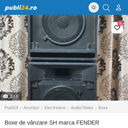
publi
24
.ro
6
1
/ 5
Publi24
Anunțuri
Electronice
Audio/Video
Boxe
Boxe de vânzare SH marca FENDER