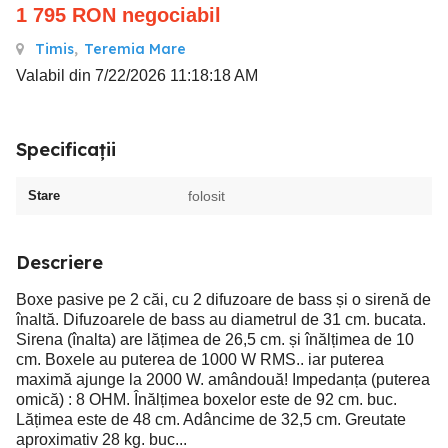
1 795
RON
negociabil
Timis
,
Teremia Mare
Valabil din 7/22/2026 11:18:18 AM
Specificații
Stare
folosit
Descriere
Boxe pasive pe 2 căi, cu 2 difuzoare de bass și o sirenă de
înaltă. Difuzoarele de bass au diametrul de 31 cm. bucata.
Sirena (înalta) are lățimea de 26,5 cm. și înălțimea de 10
cm. Boxele au puterea de 1000 W RMS.. iar puterea
maximă ajunge la 2000 W. amândouă! Impedanța (puterea
omică) : 8 OHM. Înălțimea boxelor este de 92 cm. buc.
Lățimea este de 48 cm. Adâncime de 32,5 cm. Greutate
aproximativ 28 kg. buc...