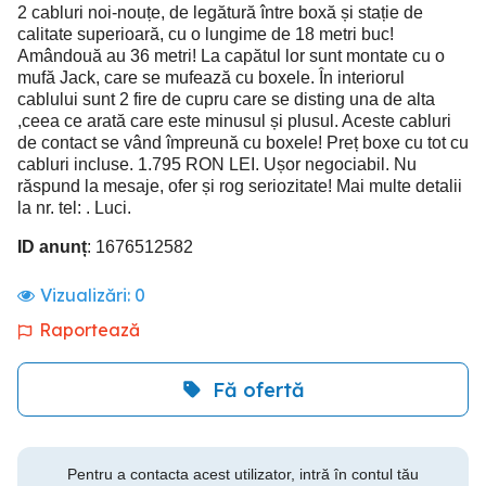
2 cabluri noi-nouțe, de legătură între boxă și stație de
calitate superioară, cu o lungime de 18 metri buc!
Amândouă au 36 metri! La capătul lor sunt montate cu o
mufă Jack, care se mufează cu boxele. În interiorul
cablului sunt 2 fire de cupru care se disting una de alta
,ceea ce arată care este minusul și plusul. Aceste cabluri
de contact se vând împreună cu boxele! Preț boxe cu tot cu
cabluri incluse. 1.795 RON LEI. Ușor negociabil. Nu
răspund la mesaje, ofer și rog seriozitate! Mai multe detalii
la nr. tel: . Luci.
ID anunț
: 1676512582
Vizualizări:
0
Raportează
Fă ofertă
Pentru a contacta acest utilizator, intră în contul tău