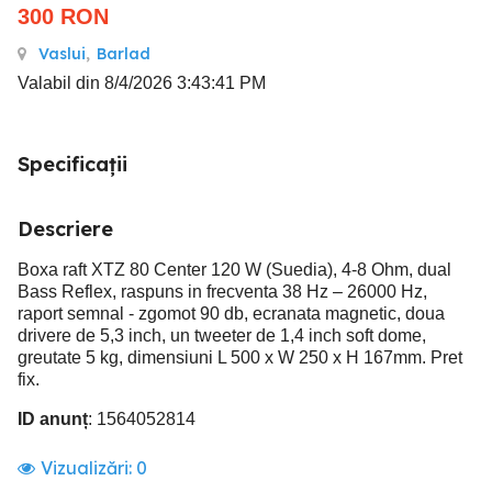
300
RON
Vaslui
,
Barlad
Valabil din 8/4/2026 3:43:41 PM
Specificații
Descriere
Boxa raft XTZ 80 Center 120 W (Suedia), 4-8 Ohm, dual
Bass Reflex, raspuns in frecventa 38 Hz – 26000 Hz,
raport semnal - zgomot 90 db, ecranata magnetic, doua
drivere de 5,3 inch, un tweeter de 1,4 inch soft dome,
greutate 5 kg, dimensiuni L 500 x W 250 x H 167mm. Pret
fix.
ID anunț
: 1564052814
Vizualizări:
0