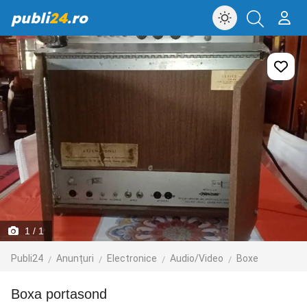
publi
24
.ro
1
/ 1
Publi24
Anunțuri
Electronice
Audio/Video
Boxe
Boxa portasond