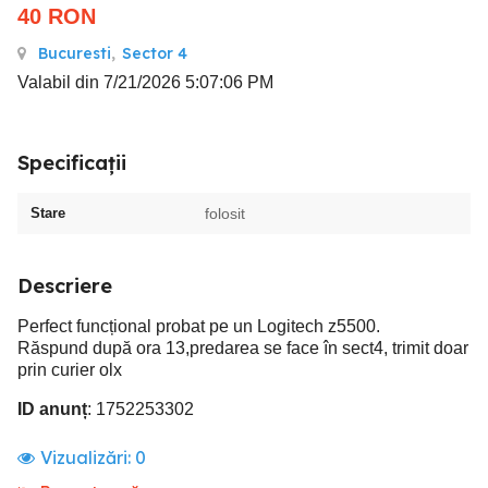
40
RON
Bucuresti
,
Sector 4
Valabil din 7/21/2026 5:07:06 PM
Specificații
Stare
folosit
Descriere
Perfect funcțional probat pe un Logitech z5500.
Răspund după ora 13,predarea se face în sect4, trimit doar
prin curier olx
ID anunț
: 1752253302
Vizualizări:
0