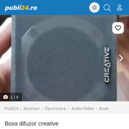
publi
24
.ro
1
/ 4
Publi24
Anunțuri
Electronice
Audio/Video
Boxe
boxa difuzor creative