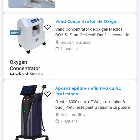
Vând Concentrator de Oxigen
Vând Concentrator de Oxigen Medical
DO2-5L Stare Perfectă! Dacă ai nevoie de
oxigen de înaltă puritate, acest
Sector 1, Bucuresti
concentrator Zenii-DO2-5L este soluția
1 ianuarie
ideală! A fost cumpărat nou și folosit o
perioadă, dar este în stare perfectă de
funcționare. Flux reglabil între 1 și 5 L min
Oferă oxigen cu ...
Aparat epilare definitivă cu A.I
Profesional
Oferta! 6000 euro + TVA ( stoc limitat 8
buc ) Prețul este pentru varianta cu putere
totală de (3500W aparat, 1200 W manipul )
Voluntari, Ilfov
Puteri disponibile până la 3000W pe bara
1 ianuarie
laser! POSIBILITATE DE ACHIZIȚIONARE ÎN
RATE FARA AVANS PRIN BT MIC! Vă
așteptăm pentru o vizionare și testare a