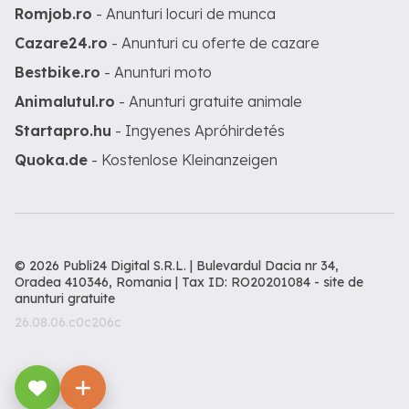
Romjob.ro
- Anunturi locuri de munca
Cazare24.ro
- Anunturi cu oferte de cazare
Bestbike.ro
- Anunturi moto
Animalutul.ro
- Anunturi gratuite animale
Startapro.hu
- Ingyenes Apróhirdetés
Quoka.de
- Kostenlose Kleinanzeigen
© 2026 Publi24 Digital S.R.L. | Bulevardul Dacia nr 34,
Oradea 410346, Romania | Tax ID: RO20201084 -
site de
anunturi gratuite
26.08.06.c0c206c