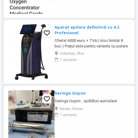
funcționare. Flux reglabil între 1 și 5 L min
Oferă oxigen cu ...
Aparat epilare definitivă cu A.I
Profesional
Oferta! 6000 euro + TVA ( stoc limitat 8
buc ) Prețul este pentru varianta cu putere
totală de (3500W aparat, 1200 W manipul )
Voluntari, Ilfov
Puteri disponibile până la 3000W pe bara
1 ianuarie
laser! POSIBILITATE DE ACHIZIȚIONARE ÎN
RATE FARA AVANS PRIN BT MIC! Vă
așteptăm pentru o vizionare și testare a
aparatului! Mai ...
Seringa Guyon
Seringa Guyon , spălături auriculare
Bacau, Bacau
1 ianuarie