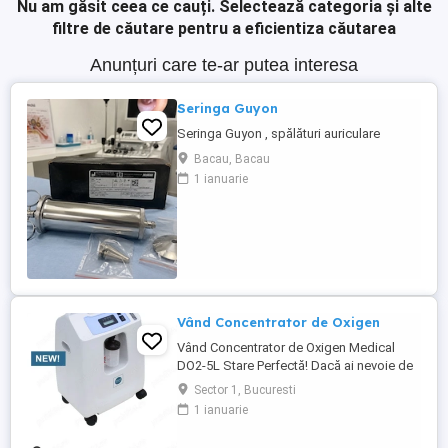
Nu am găsit ceea ce cauți.
Selectează categoria și alte
filtre de căutare pentru a eficientiza căutarea
Anunțuri care te-ar putea interesa
Seringa Guyon
Seringa Guyon , spălături auriculare
Bacau, Bacau
1 ianuarie
Vând Concentrator de Oxigen
Vând Concentrator de Oxigen Medical
DO2-5L Stare Perfectă! Dacă ai nevoie de
oxigen de înaltă puritate, acest
Sector 1, Bucuresti
concentrator Zenii-DO2-5L este soluția
1 ianuarie
ideală! A fost cumpărat nou și folosit o
perioadă, dar este în stare perfectă de