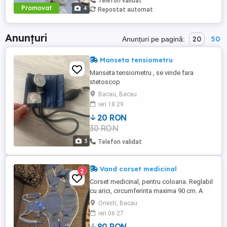
Telefon validat
Promovat
4
Repostat automat
Anunțuri
20
50
Anunțuri pe pagină:
Manseta tensiometru
Manseta tensiometru , se vinde fara
stetoscop
Bacau, Bacau
ieri 18:29
20 RON
30 RON
3
Telefon validat
Vand corset medicinal
2
Corset medicinal, pentru coloana. Reglabil
cu arici, circumferinta maxima 90 cm. A
fost folosit timp de o luna.
Onesti, Bacau
ieri 06:27
80 RON