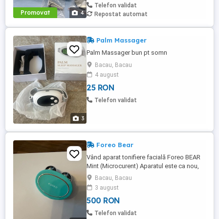
Telefon validat
Promovat
4
Repostat automat
Palm Massager
Palm Massager bun pt somn
Bacau, Bacau
4 august
25 RON
Telefon validat
3
Foreo Bear
Vând aparat tonifiere facială Foreo BEAR
Mint (Microcurent) Aparatul este ca nou,
utilizat doar de câteva ori. Se află într-o
Bacau, Bacau
stare estetică și funcțională impecabilă
3 august
(10 10), fără urme de uzură, exact cum se
500 RON
vede în poze. Pachetul include: aparat
Foreo BEAR, cablu de încărcare USB,
Telefon validat
săculeț roz din textil ...