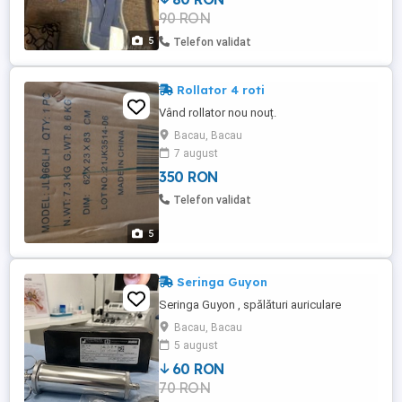
90 RON
5
Telefon validat
Rollator 4 roti
Vând rollator nou nouț.
Bacau, Bacau
7 august
350 RON
Telefon validat
5
Seringa Guyon
Seringa Guyon , spălături auriculare
Bacau, Bacau
5 august
60 RON
70 RON