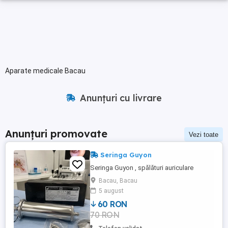
Aparate medicale Bacau
Anunțuri cu livrare
Anunțuri promovate
Vezi toate
Seringa Guyon
Seringa Guyon , spălături auriculare
Bacau, Bacau
5 august
60 RON
70 RON