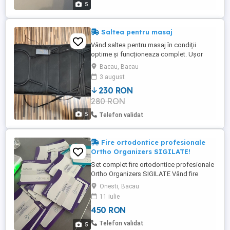
5
Saltea pentru masaj
Vând saltea pentru masaj în condiții
optime și funcționeaza complet. Ușor
pliabilă și de transportat
Bacau, Bacau
3 august
230 RON
280 RON
5
Telefon validat
Fire ortodontice profesionale
Ortho Organizers SIGILATE!
Set complet fire ortodontice profesionale
Ortho Organizers SIGILATE Vând fire
ortodontice originale marca Ortho
Onesti, Bacau
Organizers (calitate premium), utilizate în
11 iulie
tratamente ortodontice profesionale.
450 RON
Conținut: 14 seturi fire Stainless Steel
(arcadă inferioară) 2 seturi fire NiTi (Nickel
Telefon validat
5
Titanium ...