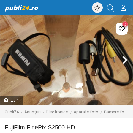
publi
24
.ro
3
1
/ 4
Publi24
Anunțuri
Electronice
Aparate foto
Camere foto digitale
FujiFilm FinePix S2500 HD