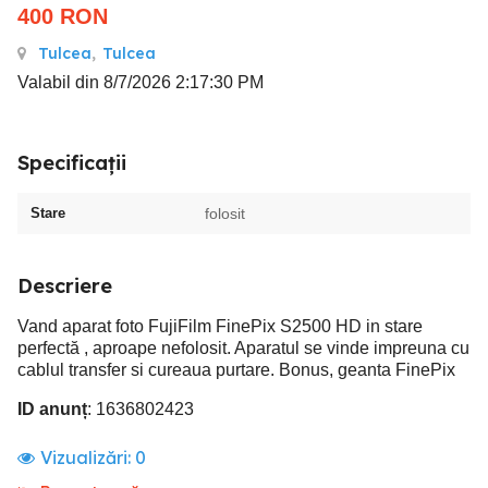
400
RON
Tulcea
,
Tulcea
Valabil din 8/7/2026 2:17:30 PM
Specificații
Stare
folosit
Descriere
Vand aparat foto FujiFilm FinePix S2500 HD in stare
perfectă , aproape nefolosit. Aparatul se vinde impreuna cu
cablul transfer si cureaua purtare. Bonus, geanta FinePix
ID anunț
: 1636802423
Vizualizări:
0