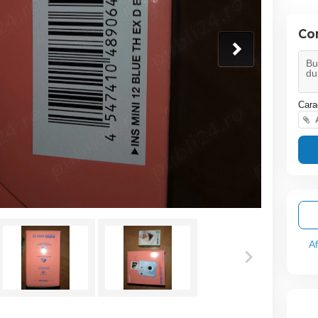
Co
Cara
A
A