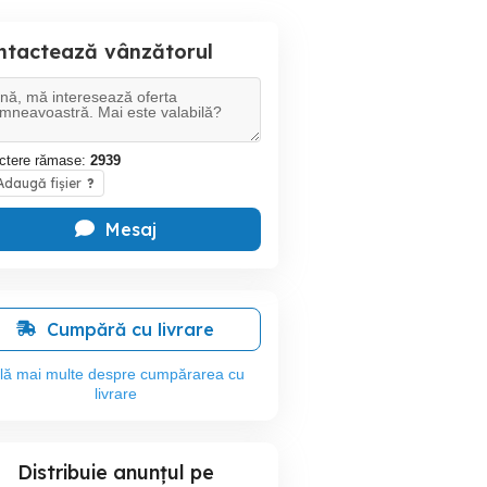
ntactează vânzătorul
ctere rămase:
2939
daugă fișier
?
Mesaj
Cumpără cu livrare
flă mai multe despre cumpărarea cu
livrare
Distribuie anunțul pe