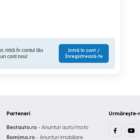
non 18-135mm IS USM
Action HD 1080 p
CA
deal vacanta & familie
Alexandria
Alexandria
T
1,999 RON
100 RON
23
r, intră în contul tău
Intră în cont /
Înregistrează-te
 un cont nou!
Parteneri
Urmărește-
Bestauto.ro
- Anunturi auto/moto
Romimo.ro
- Anunturi imobiliare