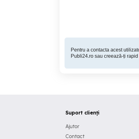
Ca
i
Alexandria
2,800 RON
Pentru a contacta acest utilizato
Publi24.ro sau creează-ți rapid
Suport clienți
Ajutor
Contact