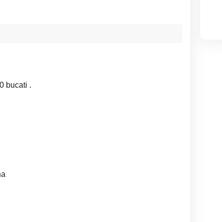
 bucati .
na