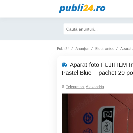
publi
24
.ro
Publi24
Anunțuri
Electronice
Aparate
Aparat foto FUJIFILM In
Pastel Blue + pachet 20 p
Teleorman
,
Alexandria