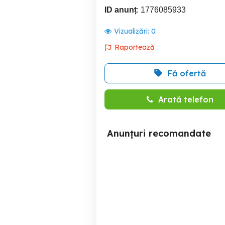
ID anunț
: 1776085933
Vizualizări:
0
Raportează
Fă ofertă
Arată telefon
Anunțuri recomandate
Lumix G9 kit cu grip
Aparat foto Canon 77D +