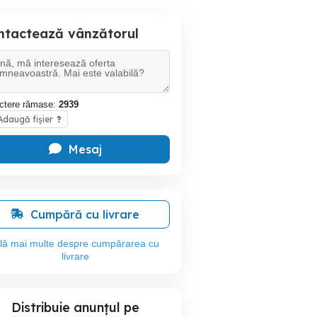
ntactează vânzătorul
ctere rămase:
2939
daugă fișier
?
Mesaj
Cumpără cu livrare
flă mai multe despre cumpărarea cu
livrare
Distribuie anunțul pe