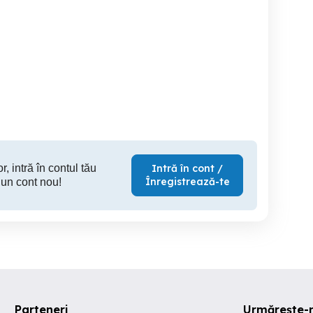
Digitalfoto Dh04 Pro
Aparate foto video
Aparat foto Sony DSC-H3
CasioExilim EX-Z9 ,Sanyo
(im
S760
Constanta
Constanta
C
400 RON
150 RON
60
r, intră în contul tău
Intră în cont /
Înregistrează-te
 un cont nou!
Parteneri
Urmărește-