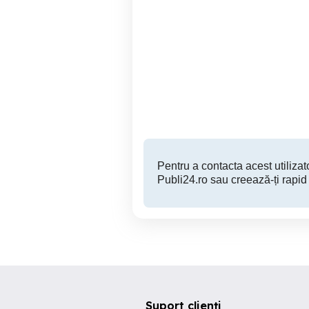
Aparat foto Sony
Constanta
5,000 RON
Pentru a contacta acest utilizato
Publi24.ro sau creează-ți rapid
Suport clienți