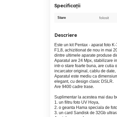
Specificații
Stare
folosit
Descriere
Este un kit Pentax - aparat foto 
F1,8, achizitionat de nou in mai 2
dintre ultimele aparate produse di
Aparatul are 24 Mpx, stabilizare i
intr-o stare foarte buna, are cutia 
incarcator original, cablu de date,
Aparatul este mediu ca dimensiuni
elegant, cu design clasic DSLR.
Are 9400 cadre trase.
Suplimentar la acestea mai dau b
1. un filtru foto UV Hoya,
2. o geanta Hama speciala de foto,
3. un card Sandisk de 32Gb ultrar