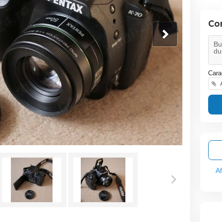
Co
Cara
A
A