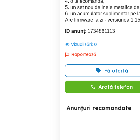
4. o telecomanda,
5. un set nou de inele metalice d
6. un acumulator suplimentar pe lan
Are firmware la zi - versiunea 1.15
ID anunț
: 1734861113
Vizualizări:
0
Raportează
Fă ofertă
Arată telefon
Anunțuri recomandate