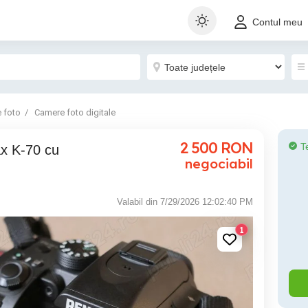
Contul meu
 foto
Camere foto digitale
2 500
RON
T
x K-70 cu
negociabil
Valabil din 7/29/2026 12:02:40 PM
1