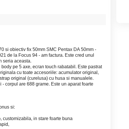
K-70 si obiectiv fix 50mm SMC Pentax DA 50mm -
021 de la Focus 94 - am factura. Este cred unul
n seria aceasta.
n body pe 5 axe, ecran touch rabatabil. Este pastrat
originala cu toate accesoriile: acumulator original,
 strap original (curelusa) cu husa si manualele.
 - corpul are 688 grame. Este un aparat foarte
onus si:
 customizabila, in stare foarte buna
apid,