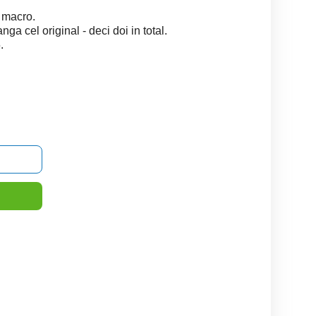
e macro.
ga cel original - deci doi in total.
.