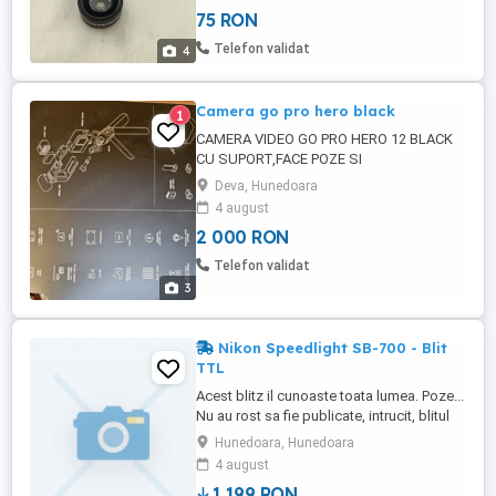
11, X, 8,7,6, Plus X, XS, XR Samsung
75 RON
Galaxy plus alte modele de telefoane
Telefon validat
4
Camera go pro hero black
1
CAMERA VIDEO GO PRO HERO 12 BLACK
CU SUPORT,FACE POZE SI
INREG.VIDEO,AMANUNTE IN POZA
Deva, Hunedoara
ATASAT,ARE HUSA
4 august
2 000 RON
Telefon validat
3
Nikon Speedlight SB-700 - Blit
TTL
Acest blitz il cunoaste toata lumea. Poze...
Nu au rost sa fie publicate, intrucit, blitul
este absolut nou, nu are nici macar o
Hunedoara, Hunedoara
declansare. A fost cumparat, pentru un
4 august
proiect,care nu sa mai derulat, exista si
1,199 RON
cutia lui. Cumparat de la f64, exista