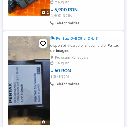
2 august
DG DN Art este răspunsul așteptat al
3,900 RON
fotografilor profesioniști și entuziaști
2
4,300 RON
Sony E care refuză să facă rabat de la
calitate. Reprezentând apogeul ...
Telefon validat
Pentax D-BC8 si D-Li8
disponibil incarcator si acumulator Pentax
din imagine
Petrosani, Hunedoara
1 august
60 RON
100 RON
Telefon validat
1