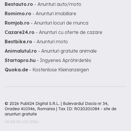
Bestauto.ro
- Anunturi auto/moto
Romimo.ro
- Anunturi imobiliare
Romjob.ro
- Anunturi locuri de munca
Cazare24.ro
- Anunturi cu oferte de cazare
Bestbike.ro
- Anunturi moto
Animalutul.ro
- Anunturi gratuite animale
Startapro.hu
- Ingyenes Apróhirdetés
Quoka.de
- Kostenlose Kleinanzeigen
© 2026 Publi24 Digital S.R.L. | Bulevardul Dacia nr 34,
Oradea 410346, Romania | Tax ID: RO20201084 -
site de
anunturi gratuite
26.08.06.c0c206c