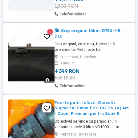
1,300 RON
factura, acum... este fara garantie, a
expirat... Dar ...
Telefon validat
Grip original Nikon D750-MB-
1
D16
Grip original, ca si nou, folosit la 5
evenimente. Pretul este fix.
Hunedoara, Hunedoara
3 august
599 RON
650 RON
1
Telefon validat
Foarte putin folosit .Obiectiv
Sigma 24-70mm f 2.8 DG DN (A) Art
- Zoom Premium pentru Sony E
Obiectivul se vinde cu parasolar . In
varianta cu cele 3 filtre ND1000 , filtru
polarizare circulara si UV PRETUL ESTE
Petrosani, Hunedoara
4200 LEI Obiectivul Sigma 24-70mm f 2.8