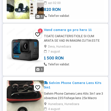
Nu ma grabesc sa le vand deoarece sunt
azi 02:00
bine puse la conservare Nu le trimit cu
820 RON
ramburs Rog nu mai deranjati si insistati
inutil cu schimburi pentru ca oricum au
Telefon validat
5
valoare mult ...
Vand camera go pro hero 11
2
TOATE CARACTERISTICILE SI CUM
ARATA SE VAD IN IMAGINI.CUTIA ESTE
SIGILATA ,CAMERA ESTE
Deva, Hunedoara
NOUA,NEFOLOSITA SI IN MAGAZIN ESTE
7 august
LA PRET DE 1899 LEI
1 500 RON
Telefon validat
5
Selvim Phone Camera Lens Kits
3in1
Selvim Phone Camera Lens Kits 3in1 are 3
obiective 235 Fisheye lens 25x Macro
Lens 0.6x Wide angle lens borseta +
Hunedoara, Hunedoara
stativul pt telefon compatibil cu Iphone
4 august