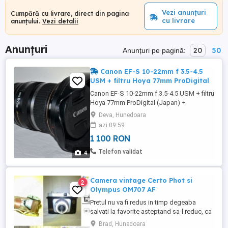
Vezi anunțuri
Cumpără cu livrare, direct din pagina
cu livrare
anunțului.
Vezi detalii
Anunțuri
20
50
Anunțuri pe pagină:
Canon EF-S 10-22mm f 3.5-4.5
USM + filtru Hoya 77mm ProDigital
Canon EF-S 10-22mm f 3.5-4.5 USM + filtru
Hoya 77mm ProDigital (Japan) +
parasolar Canon EW-83E (Japonia),
Deva, Hunedoara
capace la ambele capete. Obiectivul este
azi 09:59
folosit foarte puțin, funcționează foarte
1 100 RON
bine și are o focalizare excelentă! Pret
1100ron.Mesaje doar pe WhatAp!.
Telefon validat
4
Camera vintage Certo Phot si
2
Olympus OM707 AF
Pretul nu va fi redus in timp degeaba
salvati la favorite asteptand sa-l reduc, ca
practic il urc treptat, dar sunt negociabile
Brad, Hunedoara