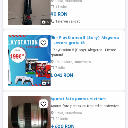
Deva, Hunedoara
camere video compacte. Echipamentul se
21 iulie
află în stare bună de funcționare, oferind
90 RON
o stabilitate excelentă și mișcări de
panoramare foarte line.Specificații și
Telefon validat
5
caracteristici cheie:Cap video ...
- PlayStation 5 (Sony): Alegerea
- Livrare gratuită
- PlayStation 5 (Sony): Alegerea - Livrare
gratuită
Dalja Mare, Hunedoara
7 iulie
1 041 RON
1
Aparat foto pentax vietnam
Aparat foto pentax cu trepied si obiective
Deva, Hunedoara
20 iunie
600 RON