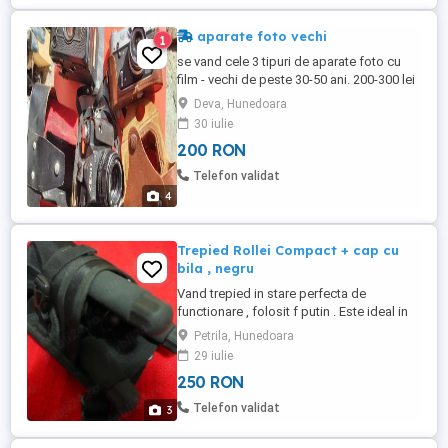
aparate foto vechi
1
se vand cele 3 tipuri de aparate foto cu
film - vechi de peste 30-50 ani. 200-300 lei
buc -functionale- intre timp Zenitul s-a dus
Deva, Hunedoara
30 iulie
200 RON
Telefon validat
4
Trepied Rollei Compact + cap cu
bila , negru
Vand trepied in stare perfecta de
functionare , folosit f putin . Este ideal in
excursii fiind micut si fff util .
Petrila, Hunedoara
29 iulie
250 RON
Telefon validat
3