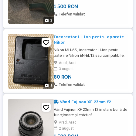
1 500 RON
Telefon validat
2
Incarcator Li-Ion pentru aparate
Nikon
Nikon MH-65 , incarcator Li-Ion pentru
bateriile Nikon EN-EL12 sau compatibile.
Alimentare la retea.nu prin USB (
Arad, Arad
incarcarea este mai rapida ). In pretul
3 august
solicitat este inclusa si livrarea prin Posta
80 RON
Romana si taxa pentru plata ramburs.
Telefon validat
1
Vând Fujinon XF 23mm f2
Vând Fujinon XF 23mm f2 în stare bună de
funcționare și estetică.
Arad, Arad
2 august