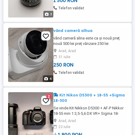
1 500 RON
Telefon validat
3
vănd cameră alhua
vănd cameră alina este ca și nouă preț
nouă 500 lei preț vănzare 250 lei
Arad, Arad
31 iulie
250 RON
Telefon validat
4
Kit Nikon D5300 + 18-55 +Sigma
2
18-300
Se vinde Kit Nikkon D5300 + AF-P Nikkor
18-55 mm 1:3,5-5,6 DX VR+ Sigma 18-
300mm 1:3,5-6,3 + 2 baterii originale
Arad, Arad
Nikkon EN-EL 14A și geantă Nikon.
23 iulie
1,800 RON