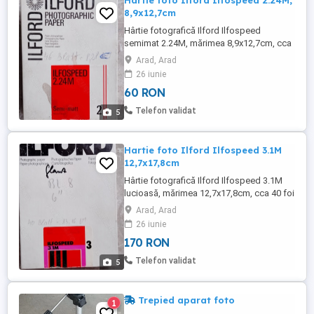
Hartie foto Ilford Ilfospeed 2.24M,
8,9x12,7cm
Hârtie fotografică Ilford Ilfospeed
semimat 2.24M, mărimea 8,9x12,7cm, cca
46 foi
Arad, Arad
26 iunie
60 RON
Telefon validat
5
Hartie foto Ilford Ilfospeed 3.1M
12,7x17,8cm
Hârtie fotografică Ilford Ilfospeed 3.1M
lucioasă, mărimea 12,7x17,8cm, cca 40 foi
Arad, Arad
26 iunie
170 RON
Telefon validat
5
Trepied aparat foto
1