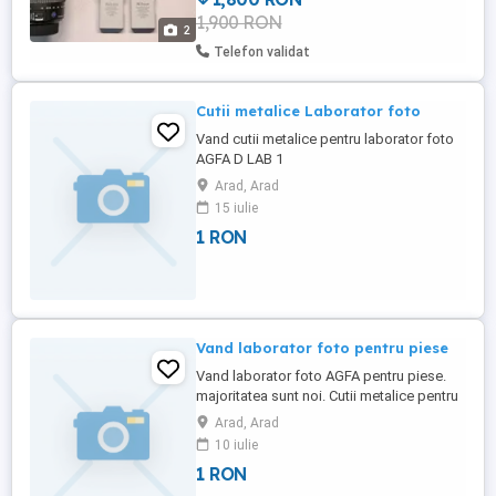
1,900 RON
2
Telefon validat
Cutii metalice Laborator foto
Vand cutii metalice pentru laborator foto
AGFA D LAB 1
Arad, Arad
15 iulie
1 RON
Vand laborator foto pentru piese
Vand laborator foto AGFA pentru piese.
majoritatea sunt noi. Cutii metalice pentru
hartia foto cu inchidere compacta fara a
Arad, Arad
patrunde lumina.
10 iulie
1 RON