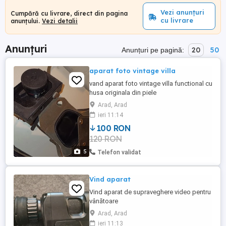
Vezi anunțuri
Cumpără cu livrare, direct din pagina
cu livrare
anunțului.
Vezi detalii
Anunțuri
20
50
Anunțuri pe pagină:
aparat foto vintage villa
vand aparat foto vintage villa functional cu
husa originala din piele
Arad, Arad
ieri 11:14
100 RON
120 RON
5
Telefon validat
Vind aparat
Vind aparat de supraveghere video pentru
vânătoare
Arad, Arad
ieri 11:13