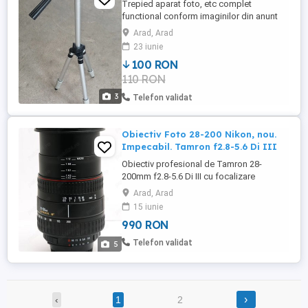
Trepied aparat foto, etc complet
functional conform imaginilor din anunt
Arad, Arad
23 iunie
100 RON
110 RON
3
Telefon validat
Obiectiv Foto 28-200 Nikon, nou.
Impecabil. Tamron f2.8-5.6 Di III
Obiectiv profesional de Tamron 28-
200mm f2.8-5.6 Di III cu focalizare
manuală pentru DSLR-uri & Nikon - Ideal
Arad, Arad
pentru fotografie de portret, capacitate în
15 iunie
lumină scăzută DETALII DETALIATE
990 RON
DESPRE OBIECTIV AICI: This lens is fully
compatible with all of these Sony camera
Telefon validat
5
features: Fast Hybrid ...
›
‹
1
2