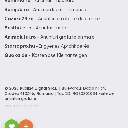
Romimo.ro
- Anunturi imobiliare
Romjob.ro
- Anunturi locuri de munca
Cazare24.ro
- Anunturi cu oferte de cazare
Bestbike.ro
- Anunturi moto
Animalutul.ro
- Anunturi gratuite animale
Startapro.hu
- Ingyenes Apróhirdetés
Quoka.de
- Kostenlose Kleinanzeigen
© 2026 Publi24 Digital S.R.L. | Bulevardul Dacia nr 34,
Oradea 410346, Romania | Tax ID: RO20201084 -
site de
anunturi gratuite
26.08.06.c0c206c