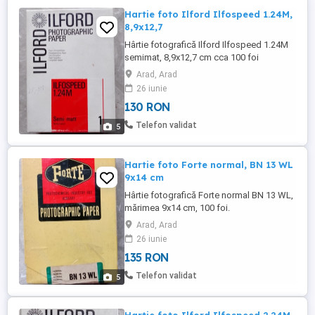
Hartie foto Ilford Ilfospeed 1.24M,
8,9x12,7
Hârtie fotografică Ilford Ilfospeed 1.24M
semimat, 8,9x12,7 cm cca 100 foi
Arad, Arad
26 iunie
130 RON
Telefon validat
5
Hartie foto Forte normal, BN 13 WL
9x14 cm
Hârtie fotografică Forte normal BN 13 WL,
mărimea 9x14 cm, 100 foi.
Arad, Arad
26 iunie
135 RON
Telefon validat
5