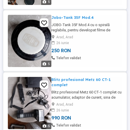
5
Jobo-Tank 35F Mod.4
JOBO-Tank 35F Mod.4 cu o spirală
reglabila, pentru developat filme de
35mm, 4,5x6mm și 6x9mm.
Arad, Arad
26 iunie
250 RON
Telefon validat
5
Blitz profesional Metz 60 CT-1
complet
Blitz profesional Metz 60 CT-1 complet cu
acumulator, adaptor de curent, sina de
prindere și cablul de legătură la camera
Arad, Arad
26 iunie
990 RON
Telefon validat
5