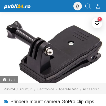
publi
24
.ro
1
1
/ 1
Publi24
Anunțuri
Electronice
Aparate foto
Accesorii camere foto
Prindere mount camera GoPro clip clips