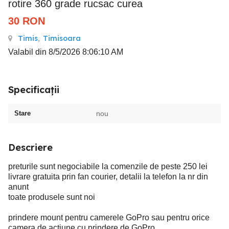
rotire 360 grade rucsac curea
30
RON
Timis
,
Timisoara
Valabil din 8/5/2026 8:06:10 AM
Specificații
Stare
nou
Descriere
preturile sunt negociabile la comenzile de peste 250 lei
livrare gratuita prin fan courier, detalii la telefon la nr din
anunt
toate produsele sunt noi
prindere mount pentru camerele GoPro sau pentru orice
camera de actiune cu prindere de GoPro