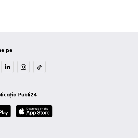
ne pe
licația Publi24