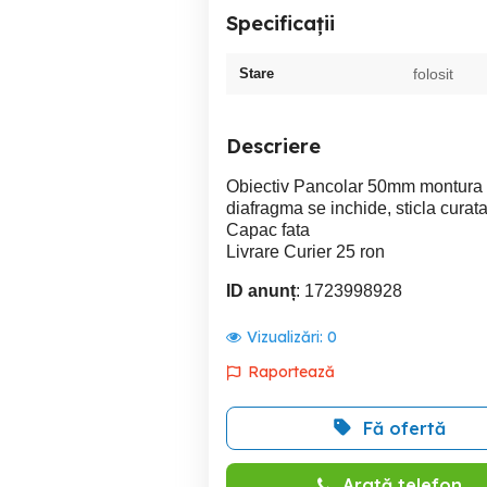
Specificații
Stare
folosit
Descriere
Obiectiv Pancolar 50mm montura m
diafragma se inchide, sticla curata 
Capac fata
Livrare Curier 25 ron
ID anunț
: 1723998928
Vizualizări:
0
Raportează
Fă ofertă
Arată telefon