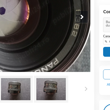
Co
Cara
A
A