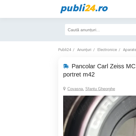
publi
24
.ro
Publi24
Anunțuri
Electronice
Aparate
Pancolar Carl Zeiss MC
portret m42
Covasna
,
Sfantu Gheorghe