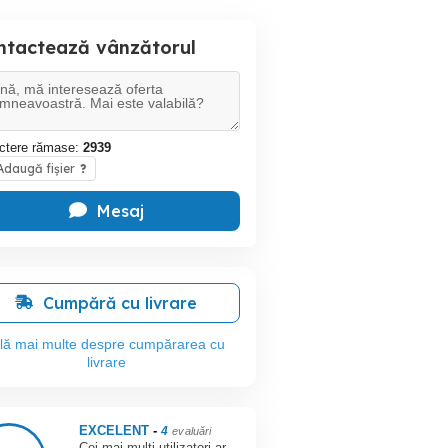
ntactează vânzătorul
ctere rămase:
2939
daugă fișier
?
Mesaj
Cumpără cu livrare
flă mai multe despre cumpărarea cu
livrare
EXCELENT
-
4
evaluări
Cei mai mulți utilizatori ar