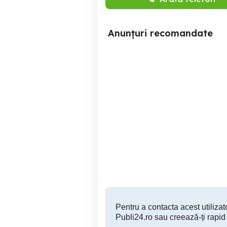
Anunțuri recomandate
Aparat foto AGFA VECHI
Stabilizator gimbal 3 axe
Sfantu Gheorghe
1,000 EUR
Pentru a contacta acest utilizato
Publi24.ro sau creează-ți rapid