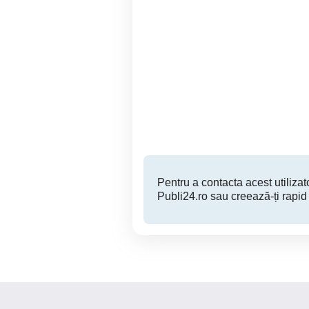
Olympus OM101 Power
Kit Nikon D5300 + 18-55
Focus
Piatra Neamt
200 RON
Pentru a contacta acest utilizato
Publi24.ro sau creează-ți rapid