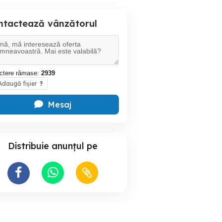
ntactează vânzătorul
ctere rămase:
2939
daugă fișier
?
Mesaj
Distribuie anunțul pe