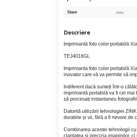
Stare
nou
Descriere
Imprimantă foto color portabilă X
TEJ4018GL
Imprimanta foto color portabilă Xi
inovator care vă va permite să impr
Indiferent dacă sunteți într-o călăt
imprimantă portabilă va fi cel m
să procesați instantaneu fotografii
Datorită utilizării tehnologiei ZIN
durabile și vii, fără a fi nevoie de 
Combinarea acestei tehnologii cu 
claritatea și precizia imaginilor, ci