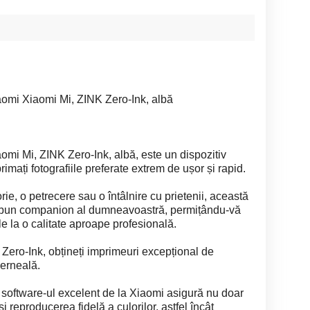
iaomi Xiaomi Mi, ZINK Zero-Ink, albă
aomi Mi, ZINK Zero-Ink, albă, este un dispozitiv
imați fotografiile preferate extrem de ușor și rapid.
orie, o petrecere sau o întâlnire cu prietenii, această
ai bun companion al dumneavoastră, permițându-vă
le la o calitate aproape profesională.
K Zero-Ink, obțineți imprimeuri excepțional de
cerneală.
software-ul excelent de la Xiaomi asigură nu doar
 și reproducerea fidelă a culorilor, astfel încât