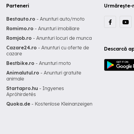
Parteneri
Urmărește-
Bestauto.ro
- Anunturi auto/moto
Romimo.ro
- Anunturi imobiliare
Romjob.ro
- Anunturi locuri de munca
Cazare24.ro
- Anunturi cu oferte de
Descarcă ap
cazare
Bestbike.ro
- Anunturi moto
Animalutul.ro
- Anunturi gratuite
animale
Startapro.hu
- Ingyenes
Apróhirdetés
Quoka.de
- Kostenlose Kleinanzeigen