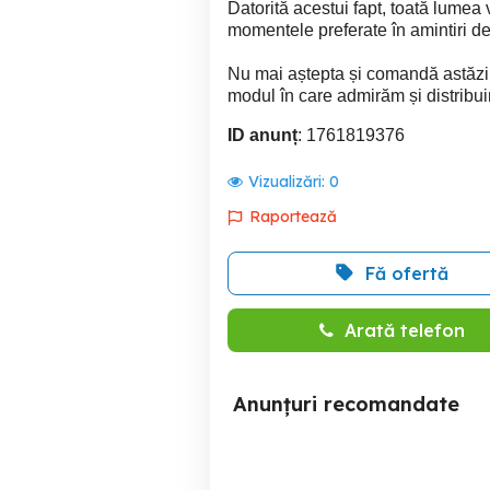
Datorită acestui fapt, toată lume
momentele preferate în amintiri de
Nu mai aștepta și comandă astăzi
modul în care admirăm și distribuim
ID anunț
: 1761819376
Vizualizări:
0
Raportează
Fă ofertă
Arată telefon
Anunțuri recomandate