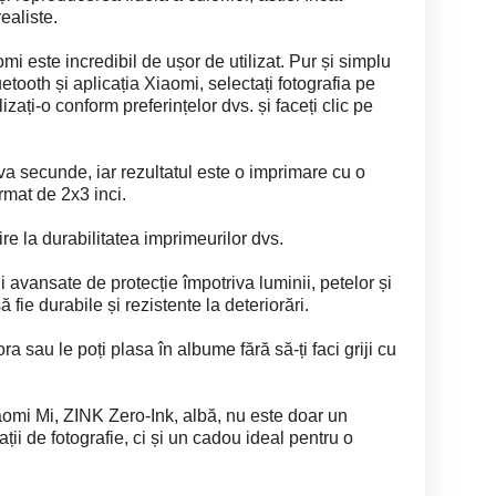
realiste.
i este incredibil de ușor de utilizat. Pur și simplu
tooth și aplicația Xiaomi, selectați fotografia pe
izați-o conform preferințelor dvs. și faceți clic pe
a secunde, iar rezultatul este o imprimare cu o
rmat de 2x3 inci.
vire la durabilitatea imprimeurilor dvs.
 avansate de protecție împotriva luminii, petelor și
ă fie durabile și rezistente la deteriorări.
tora sau le poți plasa în albume fără să-ți faci griji cu
aomi Mi, ZINK Zero-Ink, albă, nu este doar un
ii de fotografie, ci și un cadou ideal pentru o