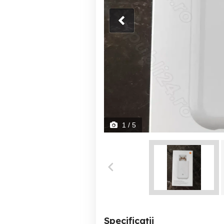
1
/ 5
Specificații