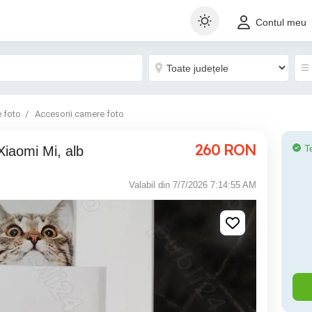
Contul meu
 foto
Accesorii camere foto
260
RON
T
Xiaomi Mi, alb
Valabil din 7/7/2026 7:14:55 AM