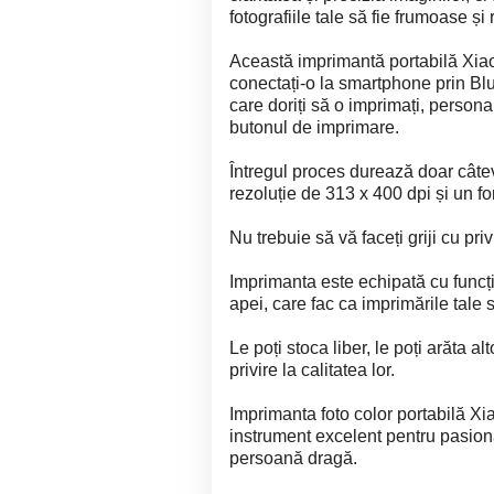
fotografiile tale să fie frumoase și 
Această imprimantă portabilă Xiaom
conectați-o la smartphone prin Blue
care doriți să o imprimați, personal
butonul de imprimare.
Întregul proces durează doar câtev
rezoluție de 313 x 400 dpi și un fo
Nu trebuie să vă faceți griji cu pri
Imprimanta este echipată cu funcții
apei, care fac ca imprimările tale s
Le poți stoca liber, le poți arăta al
privire la calitatea lor.
Imprimanta foto color portabilă Xi
instrument excelent pentru pasionaț
persoană dragă.