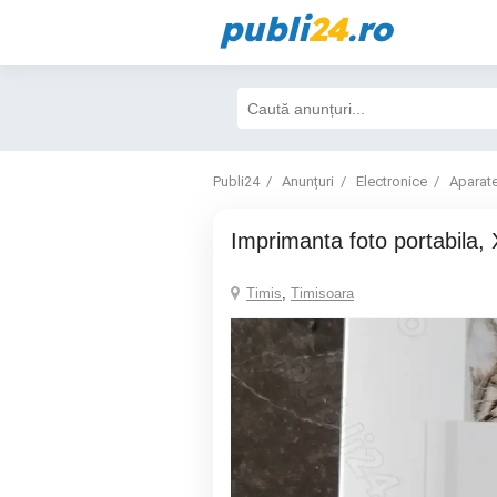
publi
24
.ro
Publi24
Anunțuri
Electronice
Aparate
Imprimanta foto portabila, 
Timis
,
Timisoara