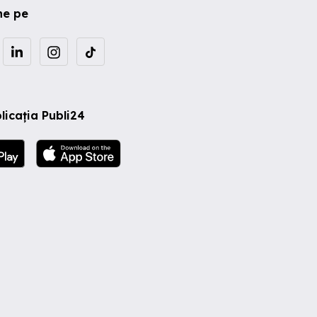
ne pe
licația Publi24