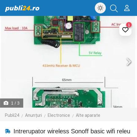
publi
24
.ro
1
1
/ 3
Publi24
Anunțuri
Electronice
Alte aparate
Intrerupator wireless Sonoff basic wifi releu