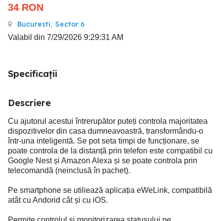
34
RON
Bucuresti
,
Sector 6
Valabil din 7/29/2026 9:29:31 AM
Specificații
Descriere
Cu ajutorul acestui întrerupător puteți controla majoritatea
dispozitivelor din casa dumneavoastră, transformându-o
într-una inteligentă. Se pot seta timpi de funcționare, se
poate controla de la distanță prin telefon este compatibil cu
Google Nest și Amazon Alexa și se poate controla prin
telecomandă (neinclusă în pachet).
Pe smartphone se utiliează aplicația eWeLink, compatibilă
atât cu Andorid cât și cu iOS.
Permite controlul și monitorizarea statusului pe