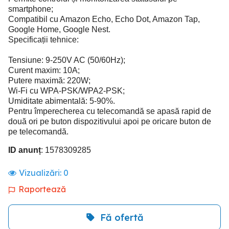
smartphone;
Compatibil cu Amazon Echo, Echo Dot, Amazon Tap,
Google Home, Google Nest.
Specificații tehnice:
Tensiune: 9-250V AC (50/60Hz);
Curent maxim: 10A;
Putere maximă: 220W;
Wi-Fi cu WPA-PSK/WPA2-PSK;
Umiditate abimentală: 5-90%.
Pentru împerecherea cu telecomandă se apasă rapid de
două ori pe buton dispozitivului apoi pe oricare buton de
pe telecomandă.
ID anunț
: 1578309285
Vizualizări:
0
Raportează
Fă ofertă