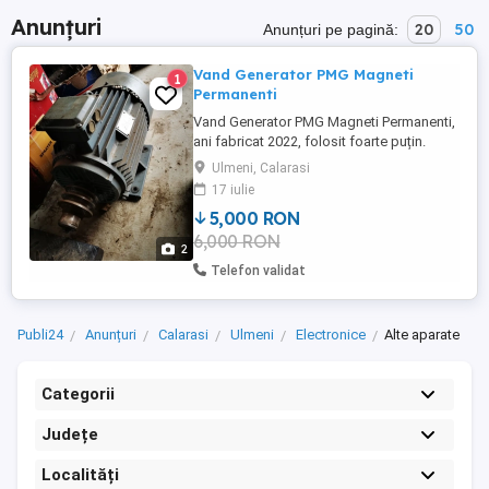
Anunțuri
20
50
Anunțuri pe pagină:
Vand Generator PMG Magneti
1
Permanenti
Vand Generator PMG Magneti Permanenti,
ani fabricat 2022, folosit foarte puțin.
Neodim 15Kw la 230v 400v, 1500 rpm. Se
Ulmeni, Calarasi
poate folosi la o moara de apa Hidro sau
17 iulie
alte proiecte free energy. Accept orice
5,000 RON
test. Preț 6000 lei
6,000 RON
2
Telefon validat
Publi24
Anunțuri
Calarasi
Ulmeni
Electronice
Alte aparate
Categorii
Județe
Localități