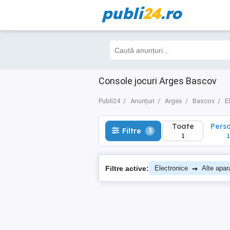
publi
24
.ro
Toate
Perso
Filtre
3
1
1
Console jocuri Arges Bascov
Publi24
Anunțuri
Arges
Bascov
E
Toate
Pers
Filtre
3
1
1
→
Filtre active:
Electronice
Alte apar