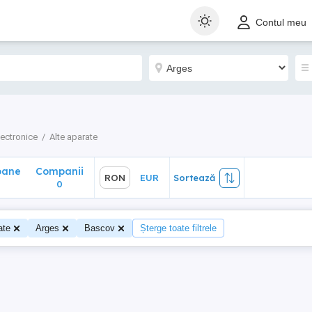
ane
Companii
RON
EUR
Sortează
Contul meu
0
lectronice
Alte aparate
oane
Companii
RON
EUR
Sortează
0
ate
Arges
Bascov
Șterge toate filtrele