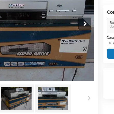
Co
Cara
A