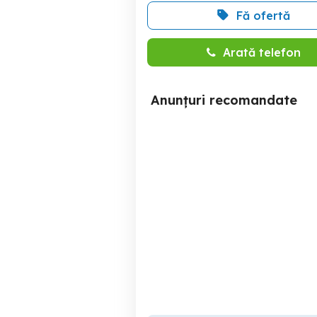
Fă ofertă
Arată telefon
Anunțuri recomandate
Video SONY slv-se710d
recorder,6 head VHS,Hi-
Fi,telecomanda+cadou
Sector 6
500 RON