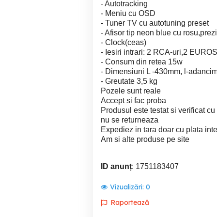
- Autotracking
- Meniu cu OSD
- Tuner TV cu autotuning preset
- Afisor tip neon blue cu rosu,pre
- Clock(ceas)
- Iesiri intrari: 2 RCA-uri,2 EU
- Consum din retea 15w
- Dimensiuni L -430mm, l-adanc
- Greutate 3,5 kg
Pozele sunt reale
Accept si fac proba
Produsul este testat si verificat cu
nu se returneaza
Expediez in tara doar cu plata int
Am si alte produse pe site
ID anunț
: 1751183407
Vizualizări:
0
Raportează