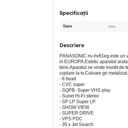
Specificații
Stare
nou
Descriere
PANASONIC nv-hv61eg este un vid
in EUROPA.Estetic aparatul arata 
bine.Aparatul se vinde insotit d
cuplare la tv.Culoare gri metalizat
- 6 head
- CVC super
- SQPB- Super VHS play
- Sunet Hi-Fi stereo
- SP LP Super LP
- SHOW VIEW
- SUPER DRIVE
- VPS PDC
- 35 x Jet Search