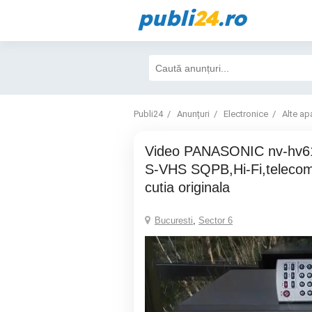
publi
24
.ro
Publi24
Anunțuri
Electronice
Alte ap
Video PANASONIC nv-hv61 recorder,6 head
S-VHS SQPB,Hi-Fi,telecom
cutia originala
Bucuresti
,
Sector 6