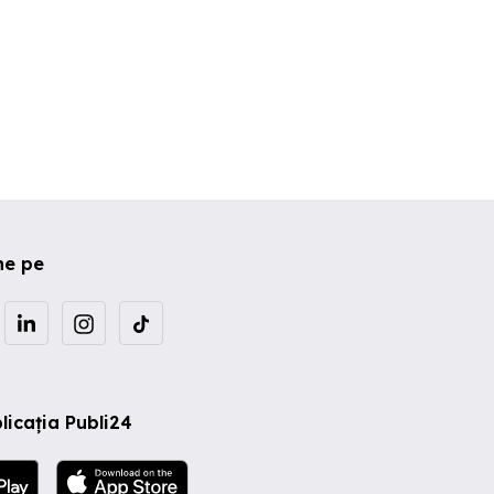
ne pe
licația Publi24