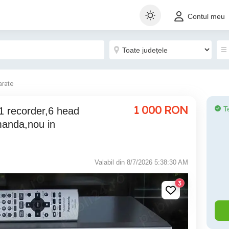
Contul meu
arate
1 000
RON
T
anda,nou in
Valabil din 8/7/2026 5:38:30 AM
3