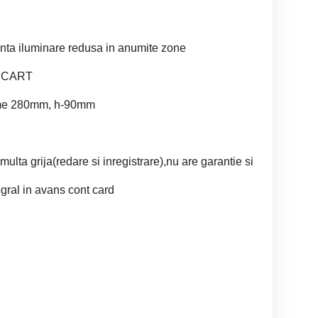
zinta iluminare redusa in anumite zone
ROSCART
ime 280mm, h-90mm
 multa grija(redare si inregistrare),nu are garantie si
egral in avans cont card