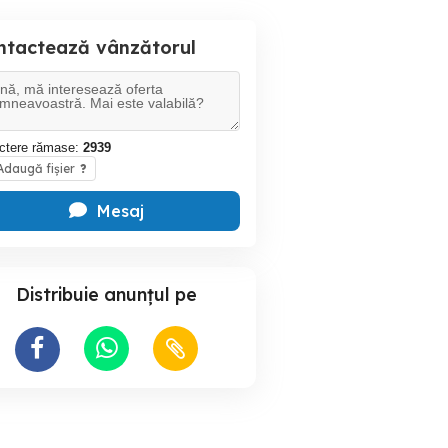
ntactează vânzătorul
ctere rămase:
2939
daugă fișier
?
Mesaj
Distribuie anunțul pe