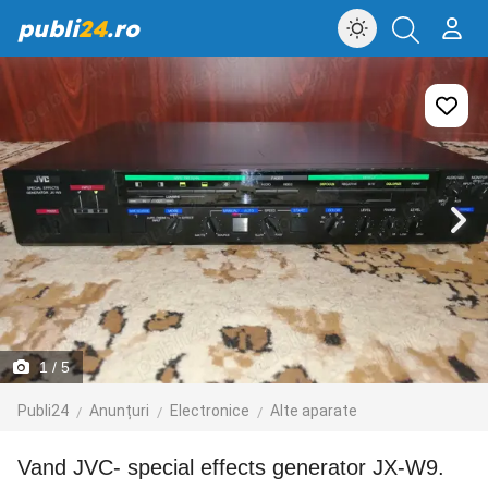
publi
24
.ro
1
/ 5
Publi24
Anunțuri
Electronice
Alte aparate
Vand JVC- special effects generator JX-W9.