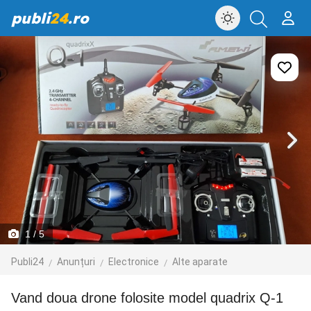
publi
24
.ro
1
/ 5
Publi24
Anunțuri
Electronice
Alte aparate
Vand doua drone folosite model quadrix Q-1