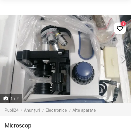
1
1
/ 2
Publi24
Anunțuri
Electronice
Alte aparate
Microscop