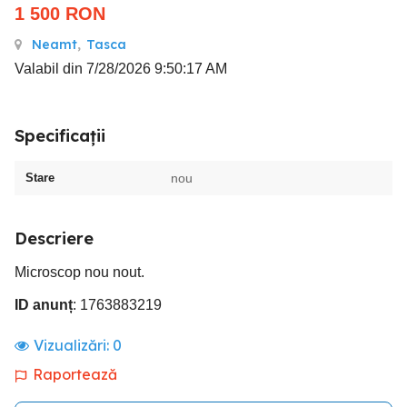
1 500
RON
Neamt
,
Tasca
Valabil din 7/28/2026 9:50:17 AM
Specificații
Stare
nou
Descriere
Microscop nou nout.
ID anunț
: 1763883219
Vizualizări:
0
Raportează