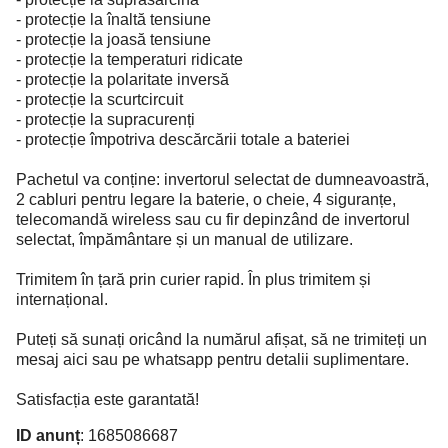
- protecție la înaltă tensiune
- protecție la joasă tensiune
- protecție la temperaturi ridicate
- protecție la polaritate inversă
- protecție la scurtcircuit
- protecție la supracurenți
- protecție împotriva descărcării totale a bateriei
Pachetul va conține: invertorul selectat de dumneavoastră,
2 cabluri pentru legare la baterie, o cheie, 4 siguranțe,
telecomandă wireless sau cu fir depinzând de invertorul
selectat, împământare și un manual de utilizare.
Trimitem în țară prin curier rapid. În plus trimitem și
internațional.
Puteți să sunați oricând la numărul afișat, să ne trimiteți un
mesaj aici sau pe whatsapp pentru detalii suplimentare.
Satisfacția este garantată!
ID anunț
: 1685086687