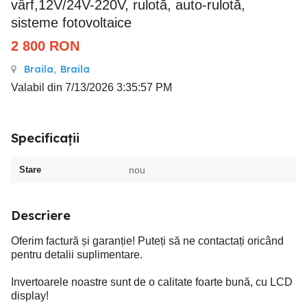
vârf,12V/24V-220V, rulotă, auto-rulotă,
sisteme fotovoltaice
2 800
RON
Braila
,
Braila
Valabil din 7/13/2026 3:35:57 PM
Specificații
Stare
nou
Descriere
Oferim factură și garanție! Puteți să ne contactați oricând
pentru detalii suplimentare.
Invertoarele noastre sunt de o calitate foarte bună, cu LCD
display!