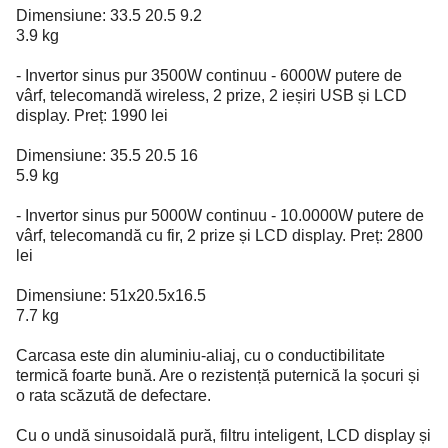
Dimensiune: 33.5 20.5 9.2
3.9 kg
- Invertor sinus pur 3500W continuu - 6000W putere de
vârf, telecomandă wireless, 2 prize, 2 ieșiri USB și LCD
display. Preț: 1990 lei
Dimensiune: 35.5 20.5 16
5.9 kg
- Invertor sinus pur 5000W continuu - 10.0000W putere de
vârf, telecomandă cu fir, 2 prize și LCD display. Preț: 2800
lei
Dimensiune: 51x20.5x16.5
7.7 kg
Carcasa este din aluminiu-aliaj, cu o conductibilitate
termică foarte bună. Are o rezistență puternică la șocuri și
o rata scăzută de defectare.
Cu o undă sinusoidală pură, filtru inteligent, LCD display și