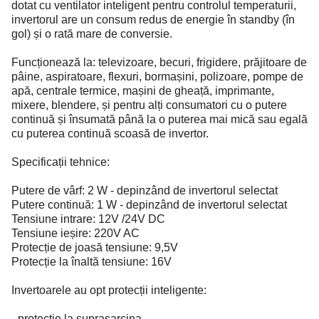
dotat cu ventilator inteligent pentru controlul temperaturii,
invertorul are un consum redus de energie în standby (în
gol) și o rată mare de conversie.
Funcționează la: televizoare, becuri, frigidere, prăjitoare de
pâine, aspiratoare, flexuri, bormașini, polizoare, pompe de
apă, centrale termice, mașini de gheață, imprimante,
mixere, blendere, și pentru alți consumatori cu o putere
continuă și însumată până la o puterea mai mică sau egală
cu puterea continuă scoasă de invertor.
Specificații tehnice:
Putere de vârf: 2 W - depinzând de invertorul selectat
Putere continuă: 1 W - depinzând de invertorul selectat
Tensiune intrare: 12V /24V DC
Tensiune ieșire: 220V AC
Protecție de joasă tensiune: 9,5V
Protecție la înaltă tensiune: 16V
Invertoarele au opt protecții inteligente:
- protecție la suprasarcina