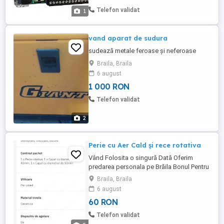
M221. Dispune de 24 de intrări și ieșiri
Telefon validat
1
logice și funcționează cu o alimentare ...
vand aparat de sudura
sudează metale feroase și neferoase
Braila, Braila
6 august
1 000 RON
Telefon validat
2
Perie cu Aer Cald și rece rotativa
Vând Folosita o singură Dată Oferim
predarea personala pe Brăila Bonul Pentru
Garanție valabil 2 Ani Cine dorește să mă
Braila, Braila
anunțe Preț 60 RON Tel O 7 4 9 9 1 9 O O 7
6 august
60 RON
Telefon validat