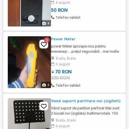
plan local în Brăila... preț negociabil
6 august
50 RON
Telefon validat
4
Power Meter
1
power Meter aproape nou pentru
meseriași.... prețul negociabil... mai multe
detalii și relații la telefon
Braila, Braila
6 august
70 RON
100 RON
5
Telefon validat
Vand suporti partitura noi (sigilati)
Vând suport de partituri perforat Mai sunt
2 bucati noi (sigilate) Inaltime totala: 135
cm Dimensiuni suport pentru partituri 47,5
Braila, Braila
x 34,5 x 4 cm Inaltime suport: 62 - 135 cm
6 august