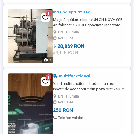
masina spalat sec
1
Mașină spălare chimic UNION NOVA 60E
An fabricație 2013 Capacitate incarcare
25kg Nu a fost folosită Variante cu utilaje
Braila, Braila
spalatorie
ieri 11:28
28,869 RON
34,118 RON
4
multifunctional
1
Vand multifunctional tradesman nou
insotit de accesoriile din poza pret 250 lei
Braila, Braila
ieri 10:49
250 RON
Telefon validat