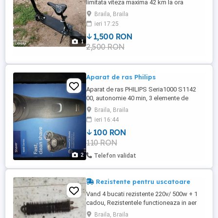
limitata viteza maxima 42 km la ora
Autonomie de. 45 km parcurși cu o
Braila, Braila
singură încărcare Suporta o greutate de
ieri 17:25
120 Kg Folosita de cate va ori 500 km
1,500 RON
acumulați Prețul este de 1500 de roni
1
2,500 RON
pentru Trotineta cu încărcător la ea Nu
răspundem la SMS Sunați la Nr ...
Aparat de ras Philips
Aparat de ras PHILIPS Seria1000 S1142
00, autonomie 40 min, 3 elemente de
taiere. 40 de minute de utilizare fără fir
Braila, Braila
după o încărcare de 8 ore. Indicator pentru
ieri 16:44
baterie pentru a şti când trebuie încărcat.
100 RON
Rezistent la apă pentru curăţare uşoară
110 RON
sau utilizare la duş.
2
Telefon validat
Rezistente pentru uscatoare
Vand 4 bucati rezistente 220v/ 500w + 1
cadou, Rezistentele functioneaza in aer
radiaza foarte bine caldura, Are rezistenta
Braila, Braila