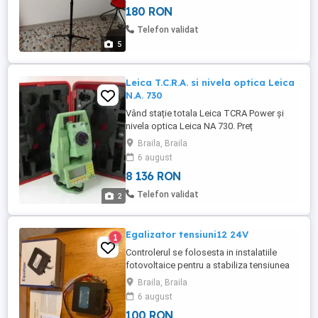
180 RON
Telefon validat
5
Leica T.C.R.A. si nivela optica Leica
N.A. 730
Vând stație totala Leica TCRA Power și
nivela optica Leica NA 730. Preț
amândouă 1550euro
Braila, Braila
6 august
8 136 RON
Telefon validat
2
Egalizator tensiuni12 24V
1
Controlerul se folosesta in instalatiile
fotovoltaice pentru a stabiliza tensiunea
variabila ce vine de la panourile
Braila, Braila
fotovoltaice la 12V 24V si pe care o trimite
6 august
incarcand acumulatorul de 12V sau de
100 RON
24V (2x12V)