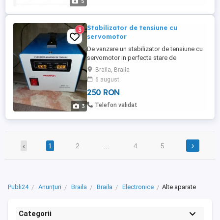
5
Stabilizator de tensiune cu
3
servomotor
De vanzare un stabilizator de tensiune cu
servomotor in perfecta stare de
functionare,folosit un an la o centrala de
Braila, Braila
apartament. Ideal pentru zone cu
6 august
fluctuatie de tensiune,protejeaza
250 RON
echipamente sensibile. Pret 250 lei
negociabil. Eventual schimb. Nu trimit cu
Telefon validat
3
curier in tara.
›
‹
1
2
…
4
5
Publi24
Anunțuri
Braila
Braila
Electronice
Alte aparate
Categorii