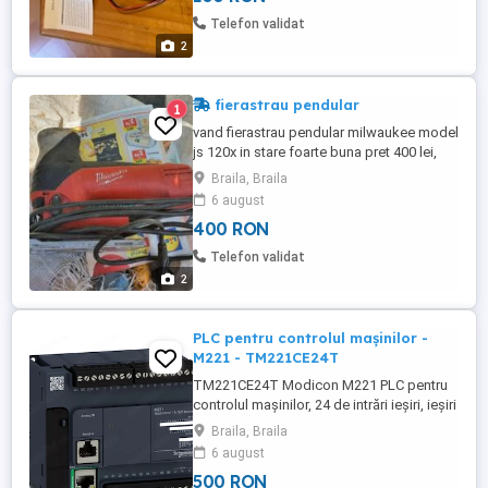
Telefon validat
2
fierastrau pendular
1
vand fierastrau pendular milwaukee model
js 120x in stare foarte buna pret 400 lei,
trimit in tara cu verificare colet.
Braila, Braila
6 august
400 RON
Telefon validat
2
PLC pentru controlul mașinilor -
M221 - TM221CE24T
TM221CE24T Modicon M221 PLC pentru
controlul mașinilor, 24 de intrări ieșiri, ieșiri
cu tranzistor (sursă), RS232 RS485,
Braila, Braila
Ethernet Modbus TCP IP, 24 VCC
6 august
Schneider Acest controler TM221 face
500 RON
parte din familia de controlere Modicon