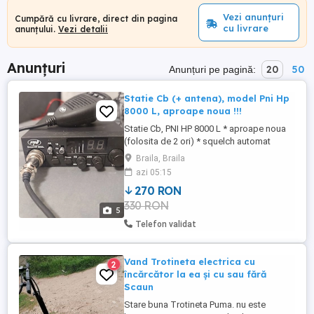
Vezi anunțuri
Cumpără cu livrare, direct din pagina
cu livrare
anunțului.
Vezi detalii
Anunțuri
20
50
Anunțuri pe pagină:
Statie Cb (+ antena), model Pni Hp
8000 L, aproape noua !!!
Statie Cb, PNI HP 8000 L * aproape noua
(folosita de 2 ori) * squelch automat
(buton pe microfon) * una din cele mai
Braila, Braila
silentioase (fara interferente) si precise
azi 05:15
statii cb (pentru cunoscatori) * vine
270 RON
impreuna cu antena dedicata (cu talpa
330 RON
magnetica) * Nu trimit in tara prin curier !!!
5
* Rog si ofer seriozitate ...
Telefon validat
Vand Trotineta electrica cu
2
încărcător la ea și cu sau fără
Scaun
Stare buna Trotineta Puma. nu este