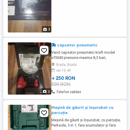
3
capsator pneumatic
Vand capsator pneumatic kraft model
sf5040 presiune maxima 8,3 bari,
capsatorul este ca si nou pret 250 lei
Braila, Braila
ieri 10:49
250 RON
300 RON
2
Telefon validat
Mașină de găurit și înșurubat cu
percuție
Mașină de găurit și înșurubat, cu percuție,
Parkside, 3 in 1, fara acumulator și fara