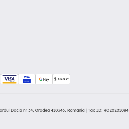
levardul Dacia nr 34, Oradea 410346, Romania | Tax ID: RO20201084