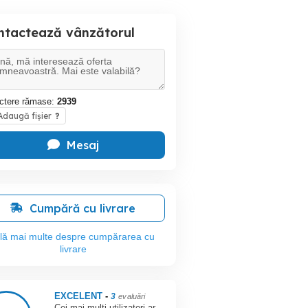
ntactează vânzătorul
ctere rămase:
2939
daugă fișier
?
Mesaj
Cumpără cu livrare
flă mai multe despre cumpărarea cu
livrare
EXCELENT
-
3
evaluări
Cei mai mulți utilizatori ar