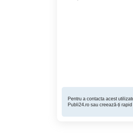
Sex Machine
Sector 2
220 RON
Pentru a contacta acest utilizato
Publi24.ro sau creează-ți rapid