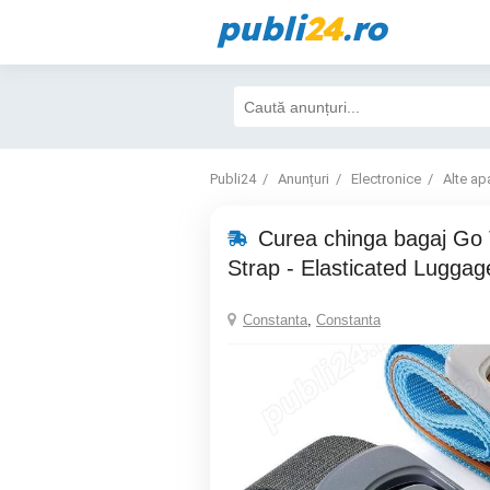
publi
24
.ro
Publi24
Anunțuri
Electronice
Alte ap
Curea chinga bagaj Go 
Strap - Elasticated Luggag
Constanta
,
Constanta