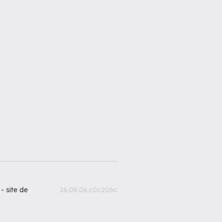
 -
site de
26.08.06.c0c206c