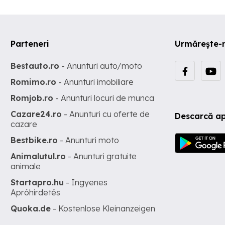
Parteneri
Urmărește-
Bestauto.ro
- Anunturi auto/moto
Romimo.ro
- Anunturi imobiliare
Romjob.ro
- Anunturi locuri de munca
Cazare24.ro
- Anunturi cu oferte de
Descarcă ap
cazare
Bestbike.ro
- Anunturi moto
Animalutul.ro
- Anunturi gratuite
animale
Startapro.hu
- Ingyenes
Apróhirdetés
Quoka.de
- Kostenlose Kleinanzeigen