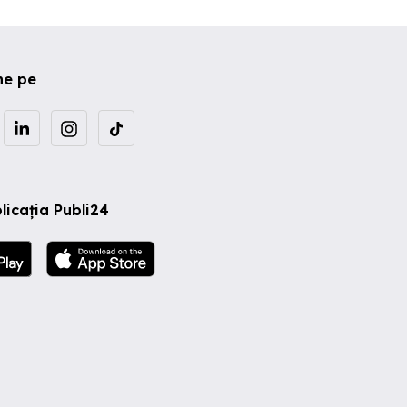
ne pe
licația Publi24