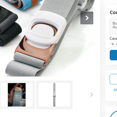
Co
Cara
A
A