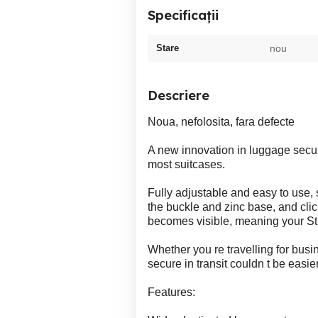
Specificații
Stare
nou
Descriere
Noua, nefolosita, fara defecte
A new innovation in luggage securi
most suitcases.
Fully adjustable and easy to use, 
the buckle and zinc base, and cli
becomes visible, meaning your Stre
Whether you re travelling for bus
secure in transit couldn t be easier
Features: