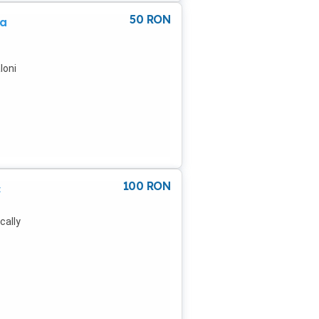
50
RON
ea
loni
100
RON
c
cally