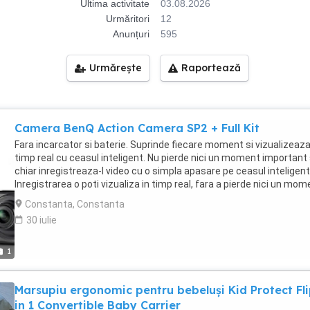
Ultima activitate
03.08.2026
Urmăritori
12
Anunțuri
595
Urmărește
Raportează
Camera BenQ Action Camera SP2 + Full Kit
Fara incarcator si baterie. Suprinde fiecare moment si vizualizeaza-
timp real cu ceasul inteligent. Nu pierde nici un moment important 
chiar inregistreaza-l video cu o simpla apasare pe ceasul inteligent
Inregistrarea o poti vizualiza in timp real, fara a pierde nici un mom
important. BenQ Action Camera SP2 filmeaza si fotografiaza in ac
Constanta, Constanta
timp! Fotografiaza in timp ce filmezi, fara nici o intrerupere. Apasa
30 iulie
simbolul camerei de pe ceasul-telecomanda, ca sa capturezi o sc
inedita chiar in timp ce camera filmeaza. Filmarea nu va avea nici o
intrerupere! BenQ Action Camera SP2 iti creaza film dupa fotografi
1
facute! Nu mai ai nevoie de post-procesare video in laboratoare
specializate. Creaza-ti propriul scenariu si obtine efecte
Marsupiu ergonomic pentru bebeluși Kid Protect Fli
cinematografice utilizand fotografiile pe care le faci. Alege dintre 1
10 30 60 frame-uri pe secunda si salveaza-le sub forma de film. Ba
in 1 Convertible Baby Carrier