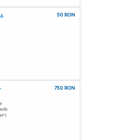
50
RON
3A
750
RON
r
e
with
r! I
n
d