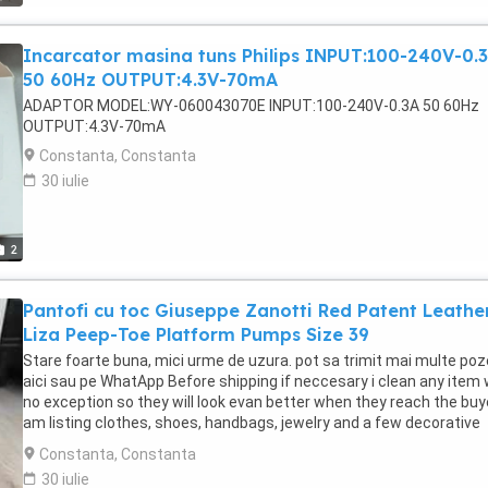
Incarcator masina tuns Philips INPUT:100-240V-0.
50 60Hz OUTPUT:4.3V-70mA
ADAPTOR MODEL:WY-060043070E INPUT:100-240V-0.3A 50 60Hz
OUTPUT:4.3V-70mA
Constanta, Constanta
30 iulie
2
Pantofi cu toc Giuseppe Zanotti Red Patent Leathe
Liza Peep-Toe Platform Pumps Size 39
Stare foarte buna, mici urme de uzura. pot sa trimit mai multe poz
aici sau pe WhatApp Before shipping if neccesary i clean any item 
no exception so they will look evan better when they reach the buye
am listing clothes, shoes, handbags, jewelry and a few decorative
accessories from my personal collection. I shop all over the world i
Constanta, Constanta
the leading luxury retail stores. Many items are barely used and in
30 iulie
some cases, they haven't been worn at all. They are all in very goo