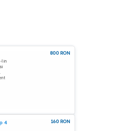
800
RON
l in
si
.
ent
elasi
ena
ile
160
RON
p 4
 3 5
terie