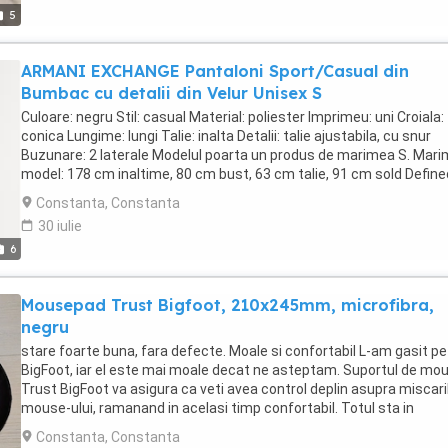
5
condition. All my items are authentic and purchased by myself or 
family. I measure everything so please check the measurements t
ensure the correct fit. If you require additional measurements or
ARMANI EXCHANGE Pantaloni Sport/Casual din
pictures videos, please send me a message and I will be happy to
Bumbac cu detalii din Velur Unisex S
provide them to you. I try, to the best of my ability, to describe all 
accurately but if you have any questions, please don't hesitate to
Culoare: negru Stil: casual Material: poliester Imprimeu: uni Croiala:
contact me. EXTERIOR: Minor whitening marks and scuffs SOLE:
conica Lungime: lungi Talie: inalta Detalii: talie ajustabila, cu snur
Visible signs of use INSOLE: Evident foot marks and darkening LINI
Buzunare: 2 laterale Modelul poarta un produs de marimea S. Mari
Heel Compartment: Minor darkening Exterior Material Patent Leat
model: 178 cm inaltime, 80 cm bust, 63 cm talie, 91 cm sold Define
Color Red Lining Material Leather Insole Material Leather Sole Mate
an indisputable 70s allure, these technical velour jersey fleece jog
Constanta, Constanta
Leather Closure Type Slip-on Origin Italy
are a classic of casual style. They have been given a unique update
30 iulie
thanks to contrasting stripes and a logo. Jersey fleece joggers Ve
6
logo and inserts Ribbed hem Fabric: 95% cotton, 5% elastane Impo
Machine wash 6KZMFS-ZJ6LZ
Mousepad Trust Bigfoot, 210x245mm, microfibra,
negru
stare foarte buna, fara defecte. Moale si confortabil L-am gasit pe
BigFoot, iar el este mai moale decat ne asteptam. Suportul de mo
Trust BigFoot va asigura ca veti avea control deplin asupra miscari
mouse-ului, ramanand in acelasi timp confortabil. Totul sta in
incheietura mainii O zi lunga la birou?Nu va faceti griji: mouse pad-u
Constanta, Constanta
asigura ca sunteti confortabil la fiecare pas. Suportul din gel moal