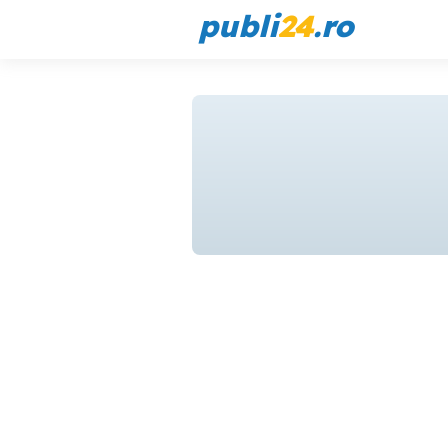
publi
24
.ro