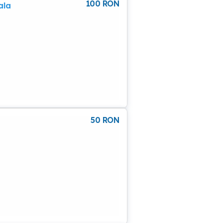
100
RON
ala
t
mirea
ru
ater
50
RON