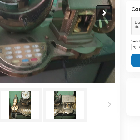
Co
Cara
A