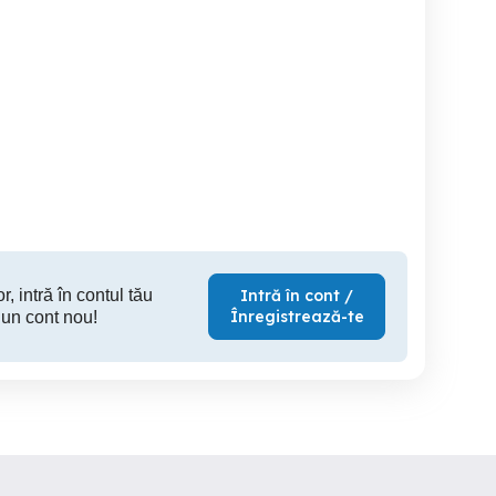
Radio retro Roberts
Interfață Zehnder
gaz
ComfoCo
Roman
Roman
550 RON
350 RON
1,
r, intră în contul tău
Intră în cont /
Înregistrează-te
 un cont nou!