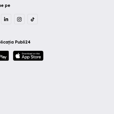
ne pe
licația Publi24