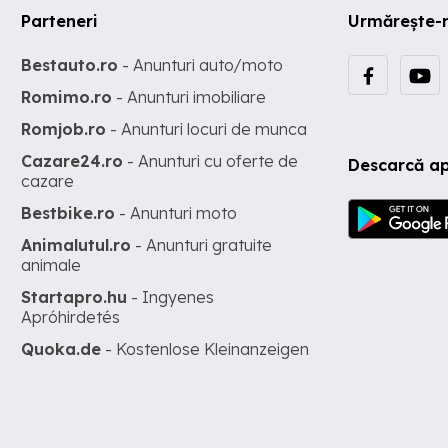
Parteneri
Urmărește-
Bestauto.ro
- Anunturi auto/moto
Romimo.ro
- Anunturi imobiliare
Romjob.ro
- Anunturi locuri de munca
Cazare24.ro
- Anunturi cu oferte de
Descarcă ap
cazare
Bestbike.ro
- Anunturi moto
Animalutul.ro
- Anunturi gratuite
animale
Startapro.hu
- Ingyenes
Apróhirdetés
Quoka.de
- Kostenlose Kleinanzeigen