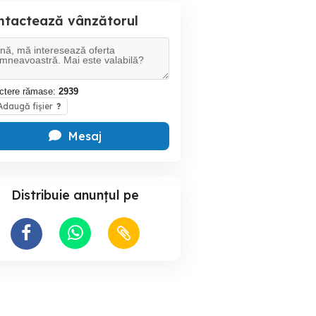
ntactează vânzătorul
ctere rămase:
2939
daugă fișier
?
Mesaj
Distribuie anunțul pe