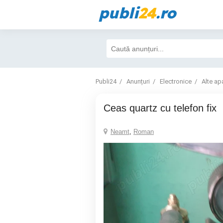
publi
24
.ro
Publi24
Anunțuri
Electronice
Alte ap
Ceas quartz cu telefon fix
Neamt
,
Roman