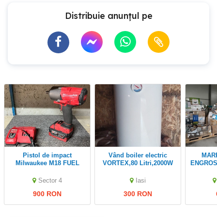
Distribuie anunțul pe
Pistol de impact
Vând boiler electric
MARFĂ PREMIUM
Milwaukee M18 FUEL
VORTEX,80 Litri,2000W
ENGROSS 1.245 Pr
High Torque (1 2") +
| bra
Acumulator 5.0Ah +
factu
Sector 4
Iasi
Încărcător
900 RON
300 RON