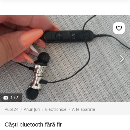
1
/ 3
Publi24
Anunțuri
Electronice
Alte aparate
Căști bluetooth fără fir