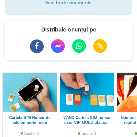
Vezi toate anunțurile
Distribuie anunțul pe
Cartela SIM Număr de
VAND Cartela SIM numar
Numere speciale ușor de
telefon mobil usor
usor VIP GOLD platina -
reținut
Memorabil Premium
Numere Speciale
Voda
exclusivist Firma Usor
Premium usor de retinut
memor
Sector 1
Sector 1