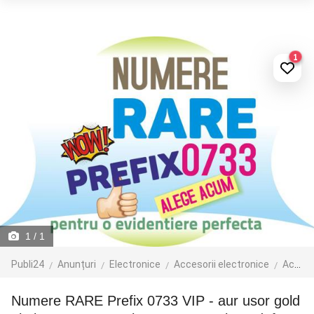
1
1
/ 1
Publi24
Anunțuri
Electronice
Accesorii electronice
Accesorii telefoane mobile
Numere RARE Prefix 0733 VIP - aur usor gold