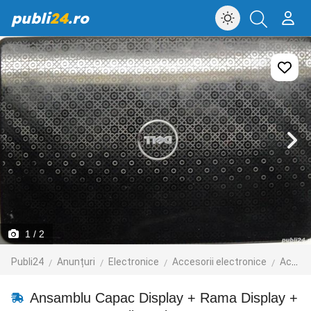
publi
24
.ro
1
/ 2
Publi24
Anunțuri
Electronice
Accesorii electronice
Accesorii laptop
Ansamblu Capac Display + Rama Display +