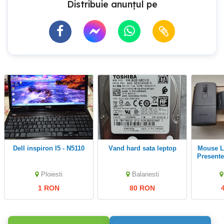
Distribuie anunțul pe
Dell inspiron I5 - N5110
vand hard sata leptop
Mouse Lenovo ThinkPad
Presente
(Aura
Ploiesti
Balanesti
1 RON
80 RON