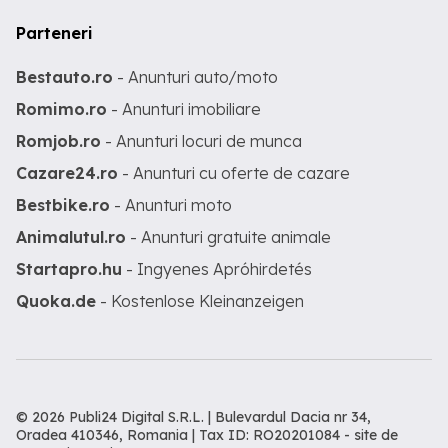
Parteneri
Bestauto.ro
- Anunturi auto/moto
Romimo.ro
- Anunturi imobiliare
Romjob.ro
- Anunturi locuri de munca
Cazare24.ro
- Anunturi cu oferte de cazare
Bestbike.ro
- Anunturi moto
Animalutul.ro
- Anunturi gratuite animale
Startapro.hu
- Ingyenes Apróhirdetés
Quoka.de
- Kostenlose Kleinanzeigen
© 2026 Publi24 Digital S.R.L. | Bulevardul Dacia nr 34,
Oradea 410346, Romania | Tax ID: RO20201084 -
site de