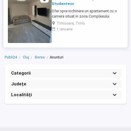
Studentesc
Ofer spre inchiriere un apartament cu o
camera situat in zona Complexului
Studentesc la 5 minute de facultati, avand
Timisoara, Timis
o suprafata de 27 mp, situat la etajul 2.
1 ianuarie
Publi24
Cluj
Borsa
Anunturi
Categorii
Județe
Localități