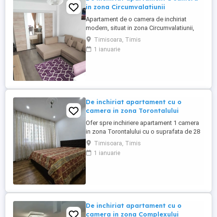
in zona Circumvalatiunii
Apartament de o camera de inchiriat
modern, situat in zona Circumvalatiunii,
etaj 2, mobilat si utilat complet.
Timisoara, Timis
1 ianuarie
De inchiriat apartament cu o
camera in zona Torontalului
Ofer spre inchiriere apartament 1 camera
in zona Torontalului cu o suprafata de 28
mp. Apartamentul este situat la etajul 3
Timisoara, Timis
fiind complet mobilat si utilat. Zona in care
1 ianuarie
este pozitionat imobilul este excelenta,
fiind aproape de mijloacele de transport in
comun.
De inchiriat apartament cu o
camera in zona Complexului