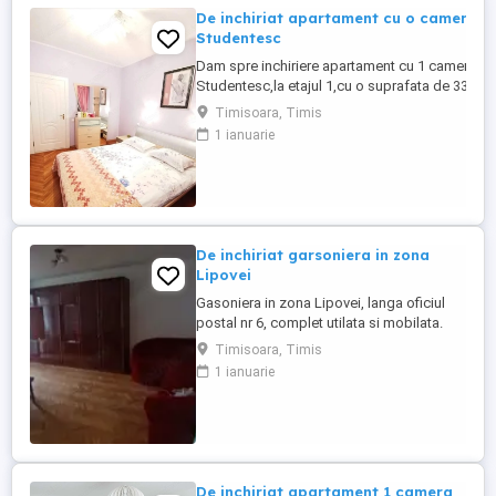
De inchiriat apartament cu o camera i
Studentesc
Dam spre inchiriere apartament cu 1 camera i
Studentesc,la etajul 1,cu o suprafata de 33 mp,u
complet. Zona este una buna,oferind numeroase 
Timisoara, Timis
accesul la accesul la
1 ianuarie
facultati,universitati(UVT,POLITEHNICA,UMFT),
Apartamentul ...
De inchiriat garsoniera in zona
Lipovei
Gasoniera in zona Lipovei, langa oficiul
postal nr 6, complet utilata si mobilata.
Situata la et 2 intr-un bloc cu acoperis de
Timisoara, Timis
tigla. Suprafata de 28 mp. Aproape de
1 ianuarie
mijloace de tranport!! Se inchiriaza
imediat! Pentru alte informatii sunati la
numarul de telefon.
De inchiriat apartament 1 camera