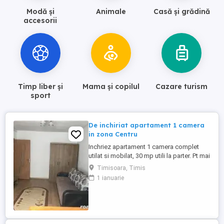
Modă și
Animale
Casă și grădină
accesorii
Timp liber și
Mama și copilul
Cazare turism
sport
De inchiriat apartament 1 camera
in zona Centru
Inchriez apartament 1 camera complet
utilat si mobilat, 30 mp utili la parter. Pt mai
multe detalii nu ezitati sa sunati!
Timisoara, Timis
1 ianuarie