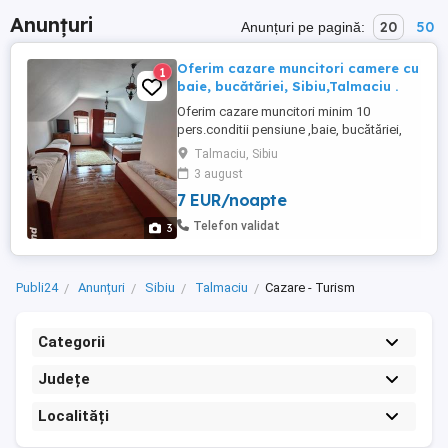
Anunțuri
20
50
Anunțuri pe pagină:
Oferim cazare muncitori camere cu
1
baie, bucătăriei, Sibiu,Talmaciu .
Oferim cazare muncitori minim 10
pers.conditii pensiune ,baie, bucătăriei,
led,internet în Sibiu șiTalmaciu autostradă
Talmaciu, Sibiu
35 lei pers.
3 august
7 EUR/noapte
Telefon validat
3
Publi24
Anunțuri
Sibiu
Talmaciu
Cazare - Turism
Categorii
Județe
Localități