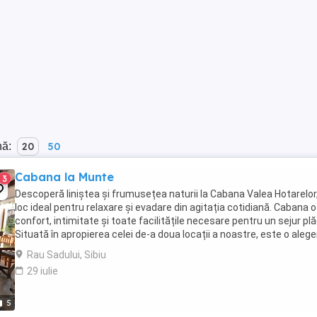
nă:
20
50
Cabana la Munte
3
Descoperă liniștea și frumusețea naturii la Cabana Valea Hotarelor
loc ideal pentru relaxare și evadare din agitația cotidiană. Cabana 
confort, intimitate și toate facilitățile necesare pentru un sejur plă
Situată în apropierea celei de-a doua locații a noastre, este o alege
excelentă ...
Rau Sadului, Sibiu
29 iulie
5