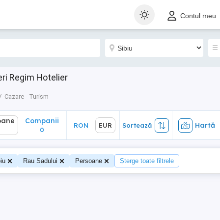
ane
Companii
Hartă
RON
EUR
Sortează
Contul meu
0
eri Regim Hotelier
Cazare - Turism
oane
Companii
Hartă
RON
EUR
Sortează
0
iu
Rau Sadului
Persoane
Șterge toate filtrele