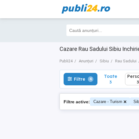
publi
24
.ro
Toate
Perso
Filtre
4
3
3
Cazare Rau Sadului Sibiu Inchiri
Publi24
Anunțuri
Sibiu
Rau Sadului
Toate
Pers
Filtre
4
3
3
Filtre active:
Cazare - Turism
Sib