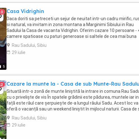
Casa Vidrighin
10
Daca doriti sa petreceti un sejur de neuitat intr-un cadru mirific, ru
si natural, va invitam in zona montana a Marginimi Sibiului in Rau
Sadului la Casa de vacanta Vidrighin. Oferim cazare 10 persoane - 
camere spatioase cu paturi generoase si saltele de cea mai buna
calitate, 2 bai cu dus - ...
Rau Sadului, Sibiu
29 iulie
5
Cazare la munte la - Casa de sub Munte-Rau Sadulu
12
Situată intr-o zonă de munte liniștită la intrare in comuna Rau Sadu
cu o priveliște de vis În spatele grădinii este pădurea, muntele iar in
față este râul care șerpuiește de-a lungul râului Sadu. Acest loc va
oferă o vacanță sau un weekend liniștit în mijlocul naturii. Casa de
Munte dispune de ...
Rau Sadului, Sibiu
29 iulie