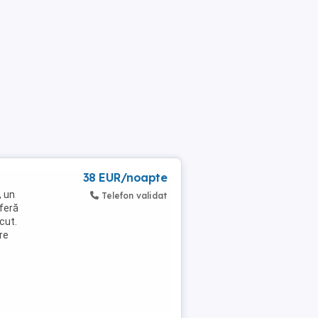
38 EUR/noapte
, un
Telefon validat
oferă
cut.
re