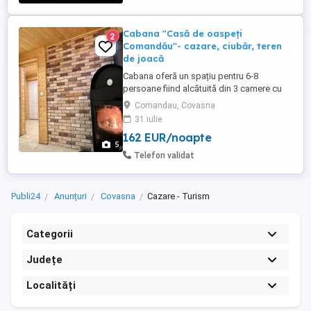
Cabana "Casă de oaspeți
2
Comandău"- cazare, ciubăr, teren
de joacă
Cabana oferă un spațiu pentru 6-8
persoane fiind alcătuită din 3 camere cu
pat dublu, 2 băi o bucătarie utilată
Comandau, Covasna
complet și un living cu șemineu. Cabana
31 iulie
vă pune la dispoziție un jakuzzi, saună,
162 EUR/noapte
grătar și loc pentru servit masă, vizavi este
5
un teren de joacă pentru copii. Cabana se
Telefon validat
închiriează integral, ...
Publi24
Anunțuri
Covasna
Cazare - Turism
Categorii
Județe
Localități