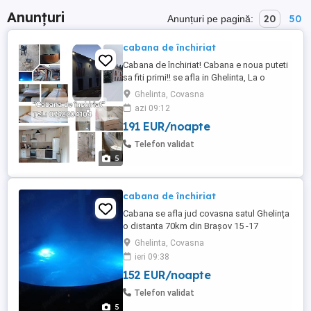
Anunțuri
20
50
Anunțuri pe pagină:
cabana de închiriat
Cabana de închiriat! Cabana e noua puteti
sa fiti primi!! se afla in Ghelinta, La o
distanta de 70 km de Brasov, judetul
Ghelinta, Covasna
Covasna Capacitate: 15 persoane Cabana
azi 09:12
dispune de: - 4 camere - 2 bai - bucatarie
191 EUR/noapte
complet utilată - living + loc de luat masa -
wi-fi - foisor cu grătar - ceaun - ciubăr cu ...
Telefon validat
5
cabana de închiriat
Cabana se afla jud covasna satul Ghelința
o distanta 70km din Brașov 15 -17
persoane mai multe detalii scrieți sau
Ghelinta, Covasna
sunați
ieri 09:38
152 EUR/noapte
Telefon validat
5