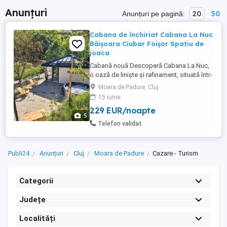
Anunțuri
20
50
Anunțuri pe pagină:
Cabana de închiriat Cabana La Nuc
Băișoara Ciubar Foișor Spatiu de
joaca
Cabană nouă Descoperă Cabana La Nuc,
o oază de liniște și rafinament, situată într-
un decor montan spectaculos! La doar
Moara de Padure, Cluj
aproximativ 35 km de Cluj-Napoca, în satul
15 iunie
Moara de Pădure, comuna Băișoara,
229 EUR/noapte
Cabana La Nuc este alegerea ideală
5
pentru familii sau grupuri de până la 8
Telefon validat
persoane care caută confort,relaxare ...
Publi24
Anunțuri
Cluj
Moara de Padure
Cazare - Turism
Categorii
Județe
Localități