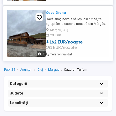
Casa Diana
Dacă simți nevoia să ieși din rutină, te
așteptăm la cabana noastră din Mărgău,
jud. Cluj, la doar 60 km de Cluj-Napoca
Margau, Cluj
locul unde natura, confortul și relaxarea se
23 iunie
întâlnesc perfect. Închiriem cabana
162 EUR/noapte
integral ideală pentru grupuri de prieteni
191 EUR/noapte
sau familii 13 locuri de cazare + canapea
extensibilă ...
5
Telefon validat
Publi24
Anunțuri
Cluj
Margau
Cazare - Turism
Categorii
Județe
Localități