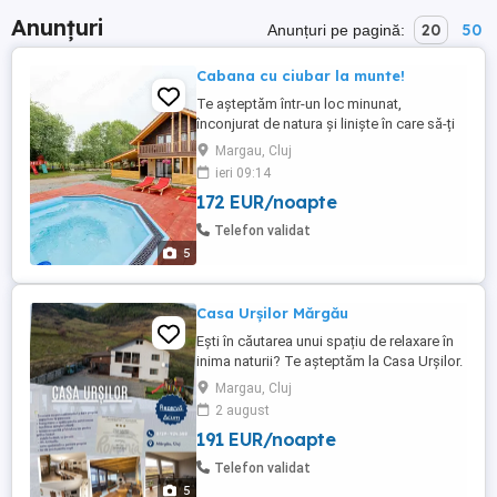
Anunțuri
20
50
Anunțuri pe pagină:
Cabana cu ciubar la munte!
Te aşteptăm într-un loc minunat,
înconjurat de natura și liniște în care să-ți
petreci zilele de concediu. Flori din Deal
Margau, Cluj
se află în comuna Mărgău, la doar o oră
ieri 09:14
de Cluj-Napoca. Capacitatea locației este
172 EUR/noapte
de 10 persoane și dispune de 4
dormitoare cu 2 băi. - 2 camere duble - 2
Telefon validat
camere triple Principalele ...
5
Casa Urșilor Mărgău
Ești în căutarea unui spațiu de relaxare în
inima naturii? Te așteptăm la Casa Urșilor.
Casa Urșilor este situată în satul Mărgău,
Margau, Cluj
județul Cluj și dispune de: Living spațios;
2 august
Terasă închisă, cu loc pentru grătar și
191 EUR/noapte
ciubăr încălzit; 5 camere mari și
luminoase, cu baie proprie; Priveliște ...
Telefon validat
5