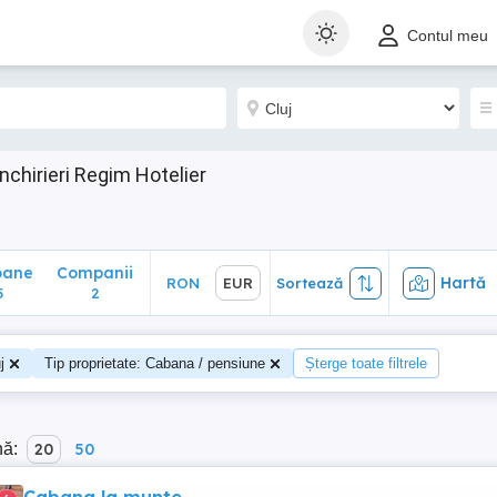
ane
Companii
Hartă
RON
EUR
Sortează
Contul meu
2
nchirieri Regim Hotelier
m
oane
Companii
Hartă
RON
EUR
Sortează
5
2
j
Tip proprietate: Cabana / pensiune
Șterge toate filtrele
nă:
20
50