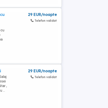
 cu
29 EUR/noapte
Telefon validat
 cu
o
na
i
29 EUR/noapte
Salaj
Telefon validat
esei
tar ,
 ...