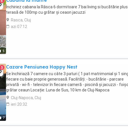
Cabana la munte
6
Închiriez cabana la Râsca 6 dormitoare 7 bai living si bucătărie plus
terasă de 100mp cu grătar și ceaon jacuzzi
Rasca, Cluj
azi 07:12
5
Cazare Pensiunea Happy Nest
3
Se închiriază 7 camere cu câte 3 paturi ( 1 pat matrimonial și 1 sing
fiecare cu baie proprie generoasă. Facilități: - bucătărie - parcare
privată - wi-fi - televizor în fiecare cameră - piscină și jacuzzi - foișo
grătar ceaun Locație: Luna de Sus, 10 km de Cluj-Napoca
Cluj-Napoca, Cluj
ieri 20:32
7