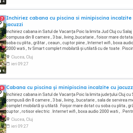
4
Inchiriez cabana cu piscina si minipiscina incalzite
7
jacuzzi
Inchiriez cabana in Satul de Vacanța Poic la limita Jud Cluj cu Salaj
compusa din 8 camere , 3 bai , living ,bucatarie , foisor mare dotata
soba cu plita , grătar , ceaun , cuptor piine , Internet wifi , boxa audi
2000 wati , tv Smart complet mobilată și utilată cu de toate . Pisci
incalzita pe ...
Ciucea, Cluj
ieri 09:27
4
Cabana cu piscina și minipiscina incalzite cu jacuzz
9
Închiriez cabana in Satul de Vacanța Poic la limita județului Cluj cu 
compusă din 8 camere , 3 bai , living , bucatarie , sala de servirea m
complet mobilată și utilată . Foișor mare dotat cu soba cu plita , gră
cuptor , rotisor electric . Internet wifi , boxa audio 2000 wati , . Pentru
Ciucea, Cluj
ieri 09:27