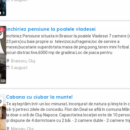
5
inchiriez pensiune la poalele vladesei
12
inchiriez Pensiune situata in Braisor la poalele Vladesei 7 camere 
23 pers)cu baie proprie si .televizor,sufragerie,loc de servire a
mesei,bucatarie superdotata.masa de ping pong,teren mini fotbal.
jocuri distractive,6000 mp de gradina.Loc de joaca pentru
copii,wifi,trambulina video proiector ...
Braisoru, Cluj
5 august
10
Cabana cu ciubar la munte!
Te aşteptăm într-un loc minunat, înconjurat de natura și liniște în 
să-ți petreci zilele de concediu. Flori din Deal se află în comuna Mă
la doar o oră de Cluj-Napoca. Capacitatea locației este de 10 pers
și dispune de 4 dormitoare cu 2 băi. - 2 camere duble - 2 camere tri
Principalele ...
Margau, Cluj