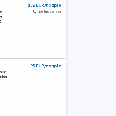
152 EUR/noapte
de
Telefon validat
de
c
e
95 EUR/noapte
ație
iubar