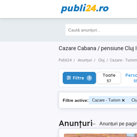
publi
24
.ro
Toate
Perso
Filtre
3
57
55
Cazare Cabana / pensiune Cluj I
Publi24
Anunțuri
Cluj
Cazare - Turis
Toate
Pers
Filtre
3
57
5
Filtre active:
Cazare - Turism
Clu
Anunțuri
–
Anunțuri pe pagi