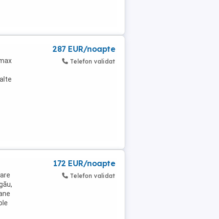
287 EUR/noapte
(max
Telefon validat
alte
172 EUR/noapte
care
Telefon validat
rgău,
oane
ple