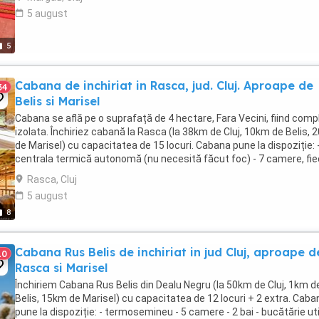
5 august
5
Cabana de inchiriat in Rasca, jud. Cluj. Aproape de
34
Belis si Marisel
Cabana se află pe o suprafață de 4 hectare, Fara Vecini, fiind comp
izolata. Închiriez cabană la Rasca (la 38km de Cluj, 10km de Belis,
de Marisel) cu capacitatea de 15 locuri. Cabana pune la dispoziție: 
centrala termică autonomă (nu necesită făcut foc) - 7 camere, fi
cu baie proprie ...
Rasca, Cluj
5 august
8
Cabana Rus Belis de inchiriat in jud Cluj, aproape d
10
Rasca si Marisel
Închiriem Cabana Rus Belis din Dealu Negru (la 50km de Cluj, 1km d
Belis, 15km de Marisel) cu capacitatea de 12 locuri + 2 extra. Caba
pune la dispoziție: - termosemineu - 5 camere - 2 bai - bucătărie ut