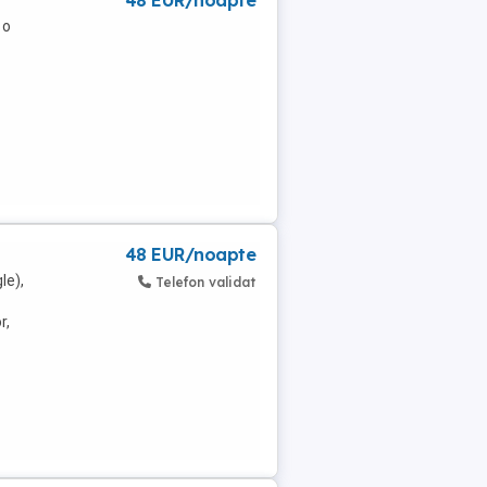
48 EUR/noapte
 o
48 EUR/noapte
le),
Telefon validat
r,