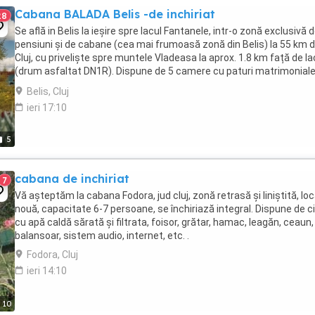
Cabana BALADA Belis -de inchiriat
28
Se află in Belis la ieșire spre lacul Fantanele, intr-o zonă exclusivă 
pensiuni și de cabane (cea mai frumoasă zonă din Belis) la 55 km 
Cluj, cu priveliște spre muntele Vladeasa la aprox. 1.8 km față de la
(drum asfaltat DN1R). Dispune de 5 camere cu paturi matrimonial
foarte mari,tv și balcoane,două ...
Belis, Cluj
ieri 17:10
5
cabana de inchiriat
7
Vă așteptăm la cabana Fodora, jud cluj, zonă retrasă și liniștită, loc
nouă, capacitate 6-7 persoane, se închiriază integral. Dispune de c
cu apă caldă sărată și filtrata, foisor, grătar, hamac, leagăn, ceaun,
balansoar, sistem audio, internet, etc. .
Fodora, Cluj
ieri 14:10
10