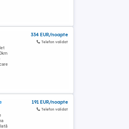
334 EUR/noapte
Telefon validat
let
 20km
-
ecare
e
191 EUR/noapte
Telefon validat
e
na
ilată