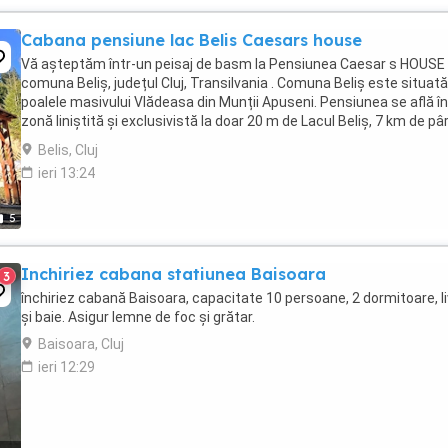
Cabana pensiune lac Belis Caesars house
Vă așteptăm într-un peisaj de basm la Pensiunea Caesar s HOUSE 
comuna Beliș, județul Cluj, Transilvania . Comuna Beliș este situată
poalele masivului Vlădeasa din Munții Apuseni. Pensiunea se află în
zonă liniștită și exclusivistă la doar 20 m de Lacul Beliș, 7 km de pâr
de schi Mărișel ...
Belis, Cluj
ieri 13:24
5
Inchiriez cabana statiunea Baisoara
3
închiriez cabană Baisoara, capacitate 10 persoane, 2 dormitoare, li
și baie. Asigur lemne de foc și grătar.
Baisoara, Cluj
ieri 12:29