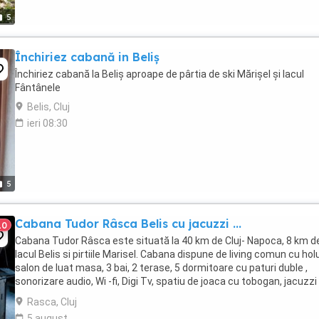
5
Închiriez cabană in Beliș
Închiriez cabană la Beliș aproape de pârtia de ski Mărișel și lacul
Fântânele
Belis, Cluj
ieri 08:30
5
Cabana Tudor Râsca Belis cu jacuzzi ...
10
Cabana Tudor Râsca este situată la 40 km de Cluj- Napoca, 8 km d
lacul Belis si pirtiile Marisel. Cabana dispune de living comun cu holu
salon de luat masa, 3 bai, 2 terase, 5 dormitoare cu paturi duble ,
sonorizare audio, Wi -fi, Digi Tv, spatiu de joaca cu tobogan, jacuzzi
incalzit, foisor mare ...
Rasca, Cluj
5 august