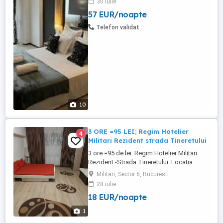
30 iulie
damasc tv led frigider fierbator ceai+apa
57 EUR/noapte
produse igiena papuci hotel etc Sepot
organiza seri speciale : Sampanie tort flori
Telefon validat
... Oferim ...
10
3 ORE =95 LEI; Regim Hotelier
4
Militari Rezident strada Tineretului
3 ore =95 de lei. Regim Hotelier Militari
Rezident -Strada Tineretului. Locatia
intimă curată,perfecta pentru tine si
Militari, Sector 6, Bucuresti
perechea ta.Alege sa petrdci momente
28 iulie
frumoase alaturi de persoana iubita.
18 EUR/noapte
1