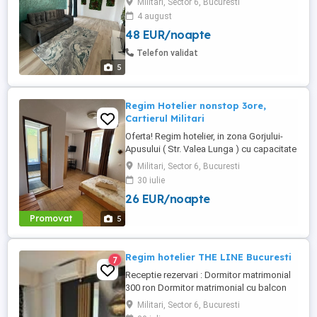
Militari, Sector 6, Bucuresti
decomandat , situat în zona Militari
4 august
Residence. Dotări: Aer condiționat
48 EUR/noapte
Centrală proprie Wi-Fi rapid Televizor
Smart Bucătărie utilată Baie modernă
Telefon validat
Apartamentul este curat, confortabil și
5
aproape ...
Regim Hotelier nonstop 3ore,
Cartierul Militari
Oferta! Regim hotelier, in zona Gorjului-
Apusului ( Str. Valea Lunga ) cu capacitate
de 13 camere. Accesul se realizeaza NON-
Militari, Sector 6, Bucuresti
STOP la Receptia pensiunii. Tarife: 135 lei
30 iulie
3 ore. 150 lei 4 ore 160 lei 6 ore 230 lei
26 EUR/noapte
noapte (ora 12-ora 12) Pentru rezervari
folositi numarul de telefon NON STOP
Promovat
5
Regim hotelier THE LINE Bucuresti
7
Receptie rezervari : Dormitor matrimonial
300 ron Dormitor matrimonial cu balcon
350 ron Camera de 4 locuei 450 ron Tariful
Militari, Sector 6, Bucuresti
include : Camera cu baie pat king lenjerie