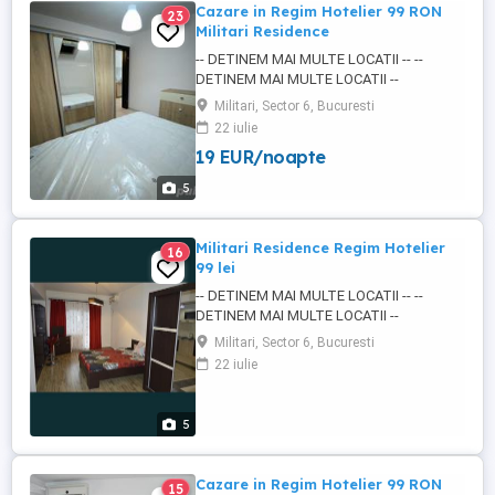
Cazare in Regim Hotelier 99 RON
23
Militari Residence
-- DETINEM MAI MULTE LOCATII -- --
DETINEM MAI MULTE LOCATII --
Garsoniera dubla 43 MP - POZE REALE
Militari, Sector 6, Bucuresti
Arata EXACT ca in poze PRET - Pentru 2/3
22 iulie
ore - 99lei Pentru o zi - 150 Pentru mai mult
19 EUR/noapte
de 10 zile - 120 CHECK IN - pana la ora
24:00 CHECK OUT - pana in ora 12:00 ---
5
LOCATIA --- Locatia se alfa in ...
Militari Residence Regim Hotelier
16
99 lei
-- DETINEM MAI MULTE LOCATII -- --
DETINEM MAI MULTE LOCATII --
Garsoniera dubla 43 MP - POZE REALE
Militari, Sector 6, Bucuresti
Arata EXACT ca in poze PRET - Pentru 2/3
22 iulie
ore - 99lei Pentru o zi - 150 Pentru mai mult
de 10 zile - 120 --- LOCATIA --- Locatia se
alfa in Militari Residence - Str Rezervelor
5
EXACT LA STRADA ( stradal ...
Cazare in Regim Hotelier 99 RON
15