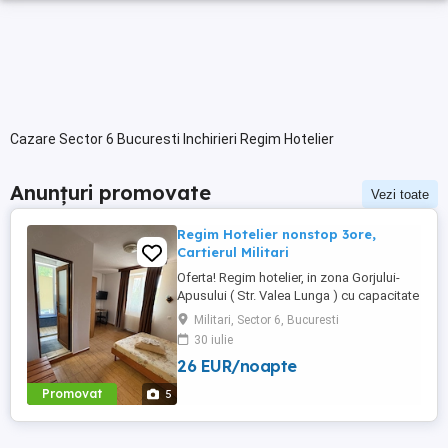
Cazare Sector 6 Bucuresti Inchirieri Regim Hotelier
Anunțuri promovate
Vezi toate
Regim Hotelier nonstop 3ore,
Cartierul Militari
Oferta! Regim hotelier, in zona Gorjului-
Apusului ( Str. Valea Lunga ) cu capacitate
de 13 camere. Accesul se realizeaza NON-
Militari, Sector 6, Bucuresti
STOP la Receptia pensiunii. Tarife: 135 lei
30 iulie
3 ore. 150 lei 4 ore 160 lei 6 ore 230 lei
26 EUR/noapte
noapte (ora 12-ora 12) Pentru rezervari
folositi numarul de telefon NON STOP
Promovat
5