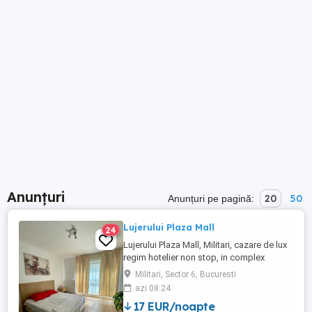
Anunțuri
20
50
Anunțuri pe pagină:
Lujerului Plaza Mall
24
Lujerului Plaza Mall, Militari, cazare de lux
regim hotelier non stop, in complex
rezidential nou 2019, in apropiere de
Militari, Sector 6, Bucuresti
Metrou Lujerului. Loc de parcare asigurat.
azi 08:24
Preturi incepand cu 100 lei 2 ore , 170 lei
17 EUR/noapte
noapte (orele 18-9), 250 lei 24 de ore.