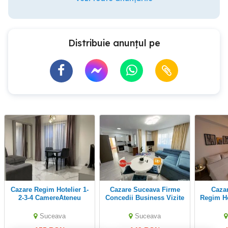
Distribuie anunțul pe
Cazare Regim Hotelier 1-
Cazare Suceava Firme
Cazare Suceava in
2-3-4 CamereAteneu
Concedii Business Vizite
Regim Ho
Esplanada Cetatea
Orasu
Sucevei
Suceava
Suceava