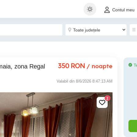
Contul meu
350
RON
/ noapte
T
aia, zona Regal
Valabil din 8/6/2026 8:47:13 AM
2