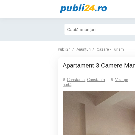
publi
24
.ro
Publi24
Anunțuri
Cazare - Turism
Apartament 3 Camere Mam
Constanta
,
Constanta
Vezi pe
hartă