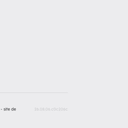
 -
site de
26.08.06.c0c206c