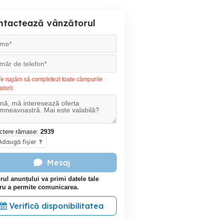
ntactează vânzătorul
e rugăm să completezi toate câmpurile
atorii.
ctere rămase:
2939
daugă fișier
?
Mesaj
rul anunțului va primi datele tale
ru a permite comunicarea.
Verifică disponibilitatea