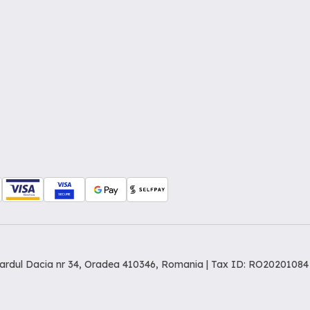
levardul Dacia nr 34, Oradea 410346, Romania | Tax ID: RO20201084