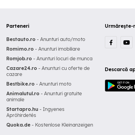
Parteneri
Urmărește-
Bestauto.ro
- Anunturi auto/moto
Romimo.ro
- Anunturi imobiliare
Romjob.ro
- Anunturi locuri de munca
Cazare24.ro
- Anunturi cu oferte de
Descarcă ap
cazare
Bestbike.ro
- Anunturi moto
Animalutul.ro
- Anunturi gratuite
animale
Startapro.hu
- Ingyenes
Apróhirdetés
Quoka.de
- Kostenlose Kleinanzeigen