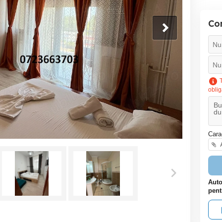
Co
T
oblig
Cara
A
Auto
pent