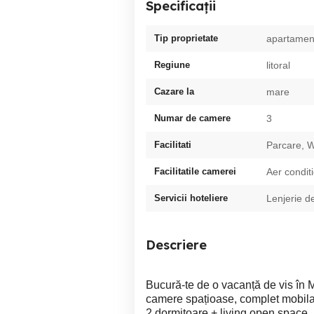
Specificații
Tip proprietate
apartamen
Regiune
litoral
Cazare la
mare
Numar de camere
3
Facilitati
Parcare, W
Facilitatile camerei
Aer condit
Servicii hoteliere
Lenjerie d
Descriere
Bucură-te de o vacanță de vis în
camere spațioase, complet mobilat și
2 dormitoare + living open space