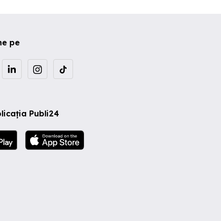
ne pe
licația Publi24