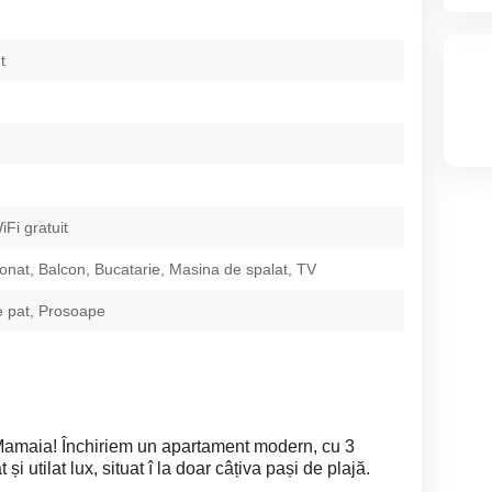
t
iFi gratuit
ionat, Balcon, Bucatarie, Masina de spalat, TV
e pat, Prosoape
 Mamaia! Închiriem un apartament modern, cu 3
 utilat lux, situat î la doar câțiva pași de plajă.