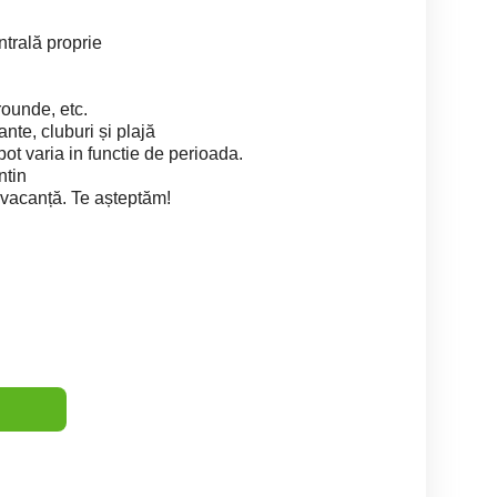
ntrală proprie
rounde, etc.
nte, cluburi și plajă
 pot varia in functie de perioada.
ntin
 vacanță. Te așteptăm!