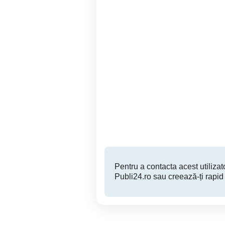
Apartament 2 camere zona
Cazare plaja trei papuci
Butoaie
Constanta
250 RON
Pentru a contacta acest utilizato
Publi24.ro sau creează-ți rapid