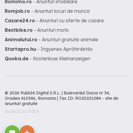
Romimo.ro
- Anunturi imobiliare
Romjob.ro
- Anunturi locuri de munca
Cazare24.ro
- Anunturi cu oferte de cazare
Bestbike.ro
- Anunturi moto
Animalutul.ro
- Anunturi gratuite animale
Startapro.hu
- Ingyenes Apróhirdetés
Quoka.de
- Kostenlose Kleinanzeigen
© 2026 Publi24 Digital S.R.L. | Bulevardul Dacia nr 34,
Oradea 410346, Romania | Tax ID: RO20201084 -
site de
anunturi gratuite
26.08.10.2c792b3